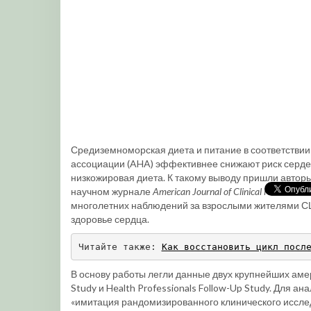
Средиземноморская диета и питание в соответстви
ассоциации (AHA) эффективнее снижают риск серде
низкожировая диета. К такому выводу пришли авторы
научном журнале
American Journal of Clinical Nutrition
в 
многолетних наблюдений за взрослыми жителями СШ
здоровье сердца.
Читайте также: 
Как восстановить цикл посл
В основу работы легли данные двух крупнейших амер
Study и Health Professionals Follow-Up Study. Для а
«имитация рандомизированного клинического иссле