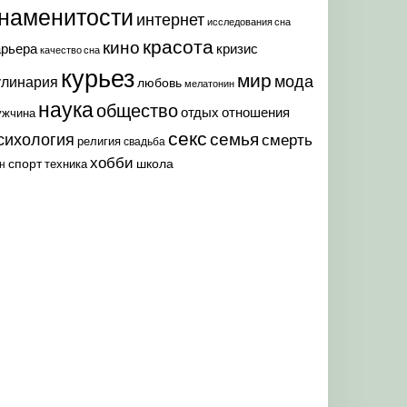
наменитости
интернет
исследования сна
красота
кино
арьера
кризис
качество сна
курьез
мир
мода
улинария
любовь
мелатонин
наука
общество
отдых
отношения
ужчина
секс
семья
сихология
смерть
религия
свадьба
хобби
спорт
школа
техника
н