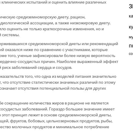
 клинических испытаний и оценить влияние различных
з
к
ическую средиземноморскую диету, рацион,
иологической ассоциации, а также низкожировую диету.
к
ло оценить не только краткосрочные изменения, но и
й системы.
м
идерживавшихся средиземноморской диеты или рекомендаций
п
ий оказался ниже по сравнению с участниками, которые
со
ме того, ученые зафиксировали более низкую вероятность
 сердечно-сосудистых причин. Наиболее выраженный эффект
риск заболеваний сердца и сосудов.
азательств того, что одна из моделей питания значительно
, что отсутствие статистически значимых различий по этому
означает отсутствия потенциальной пользы для других
бе сокращение количества жиров в рационе не является
сосудистых заболеваний. Гораздо большее значение имеет
о этот принцип лежит в основе средиземноморской диеты,
щей, фруктов, бобовых, цельнозерновых продуктов, рыбы,
ичество молочных продуктов и минимальное потребление