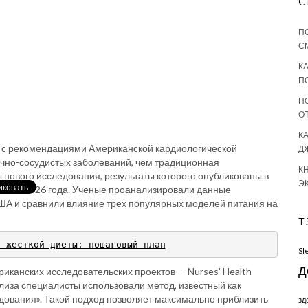
С
П
СМ
К
П
П
О
К
и с рекомендациями Американской кардиологической
Д
чно-сосудистых заболеваний, чем традиционная
К
 нового исследования, результаты которого опубликованы в
Э
июле 2026 года. Ученые проанализировали данные
А и сравнили влияние трех популярных моделей питания на
Т
е жесткой диеты: пошаговый план
Sl
д
иканских исследовательских проектов — Nurses’ Health
нализа специалисты использовали метод, известный как
дования». Такой подход позволяет максимально приблизить
зд