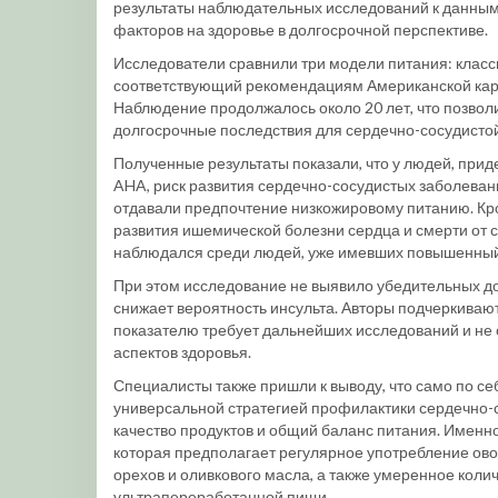
результаты наблюдательных исследований к данным
факторов на здоровье в долгосрочной перспективе.
Исследователи сравнили три модели питания: класс
соответствующий рекомендациям Американской кард
Наблюдение продолжалось около 20 лет, что позволи
долгосрочные последствия для сердечно-сосудисто
Полученные результаты показали, что у людей, пр
AHA, риск развития сердечно-сосудистых заболеван
отдавали предпочтение низкожировому питанию. Кро
развития ишемической болезни сердца и смерти от
наблюдался среди людей, уже имевших повышенный 
При этом исследование не выявило убедительных док
снижает вероятность инсульта. Авторы подчеркивают
показателю требует дальнейших исследований и не 
аспектов здоровья.
Специалисты также пришли к выводу, что само по се
универсальной стратегией профилактики сердечно-
качество продуктов и общий баланс питания. Именн
которая предполагает регулярное употребление ово
орехов и оливкового масла, а также умеренное кол
ультрапереработанной пищи.