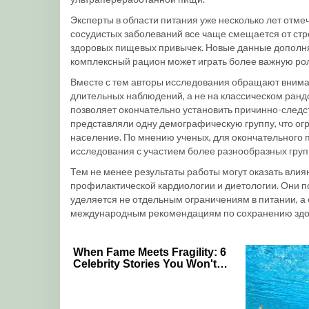
Эксперты в области питания уже несколько лет отме
сосудистых заболеваний все чаще смещается от ст
здоровых пищевых привычек. Новые данные дополня
комплексный рацион может играть более важную рол
Вместе с тем авторы исследования обращают внима
длительных наблюдений, а не на классическом ран
позволяет окончательно установить причинно-следст
представляли одну демографическую группу, что ог
население. По мнению ученых, для окончательног
исследования с участием более разнообразных груп
Тем не менее результаты работы могут оказать вли
профилактической кардиологии и диетологии. Они п
уделяется не отдельным ограничениям в питании, а
международным рекомендациям по сохранению здо