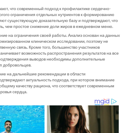
чают, что современный подход к профилактике сердечно-
рогого ограничения отдельных нутриентов к формированию
ют существующую доказательную базу и подтверждают, что
ь, чем простое снижение доли жиров в ежедневном меню.
ние на ограничения своей работы. Анализ основан на данных
домизированном клиническом исследовании, поэтому не
венную связь. Кроме того, большинство участников
раничивает возможность распространения результатов на все
о подтверждения выводов необходимы дополнительные
п добровольцев.
яние на дальнейшие рекомендации в области
одтверждают актуальность подхода, при котором внимание
 общему качеству рациона, что соответствует современным
ровья сердца.