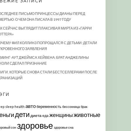
ВЕЖИЕ ЗАПИСИ
ОСЛЕДНЕЕ ПИСЬМО ПРИНЦЕССЫ ДИАНЫ ПЕРЕД
ЕРТЬЮ: О ЧЕМ ОНА ПИСАЛА В 1997 ГОДУ
АК СЕЙЧАС ВЫГЛЯДИТ ПЛАКСИВАЯ МИРТА ИЗ «ГАРРИ
ОТТЕРА»
ОЧЕМУ ФИЛ КОЛЛИНЗ ПОПРОЩАЛСЯ С ДЕТЬМИ: ДЕТАЛИ
ТКРОВЕННОГО ЗАЯВЛЕНИЯ
АМИНГ-АУТ ДЖЕЙМСА ХЕЙВЕНА: БРАТ АНДЖЕЛИНЫ
ЖОЛИ СДЕЛАЛ ПРИЗНАНИЕ
НИГИ, КОТОРЫЕ СНОВА СТАЛИ БЕСТСЕЛЛЕРАМИ ПОСЛЕ
КРАНИЗАЦИЙ
ЭГИ
авто
беременность
eep
sleep-health
бессонница
брак
дети
еньги
животные
женщины
диета
еда
здоровье
оровый сон
здоровье сна