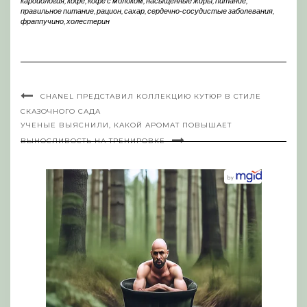
кардиология
,
кофе
,
кофе с молоком
,
насыщенные жиры
,
питание
,
правильное питание
,
рацион
,
сахар
,
сердечно-сосудистые заболевания
,
фраппучино
,
холестерин
CHANEL ПРЕДСТАВИЛ КОЛЛЕКЦИЮ КУТЮР В СТИЛЕ
СКАЗОЧНОГО САДА
УЧЕНЫЕ ВЫЯСНИЛИ, КАКОЙ АРОМАТ ПОВЫШАЕТ
ВЫНОСЛИВОСТЬ НА ТРЕНИРОВКЕ