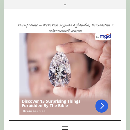
Skip
Toggle
to
header
content
настроение — женский журнал о здоровье, психологии и
современной жизни
Toggle