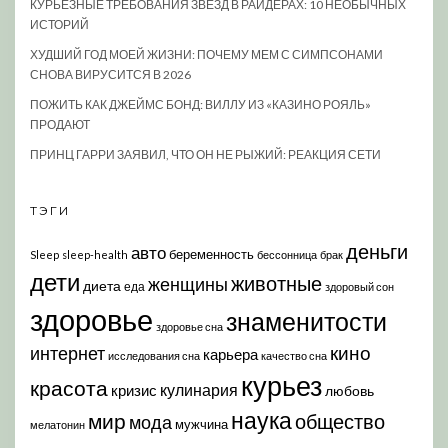
КУРЬЕЗНЫЕ ТРЕБОВАНИЯ ЗВЕЗД В РАЙДЕРАХ: 10 НЕОБЫЧНЫХ
ИСТОРИЙ
ХУДШИЙ ГОД МОЕЙ ЖИЗНИ: ПОЧЕМУ МЕМ С СИМПСОНАМИ
СНОВА ВИРУСИТСЯ В 2026
ПОЖИТЬ КАК ДЖЕЙМС БОНД: ВИЛЛУ ИЗ «КАЗИНО РОЯЛЬ»
ПРОДАЮТ
ПРИНЦ ГАРРИ ЗАЯВИЛ, ЧТО ОН НЕ РЫЖИЙ: РЕАКЦИЯ СЕТИ
ТЭГИ
деньги
авто
беременность
Sleep
sleep-health
бессонница
брак
дети
животные
женщины
диета
еда
здоровый сон
здоровье
знаменитости
здоровье сна
кино
интернет
карьера
исследования сна
качество сна
курьез
красота
кулинария
кризис
любовь
наука
мир
общество
мода
мужчина
мелатонин