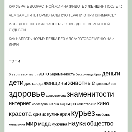
КАК УБРАТЬ ВОЗРАСТНОЙ ЖИР НА ЖИВОТЕ У ЖЕНЩИН ПОСЛЕ 45
ЧЕМ ЗАМЕНИТЬ ГОРМОНАЛЬНУЮ ТЕРАПИЮ ПРИ КЛИМАКСЕ?
ИЗ БЕДНОСТИ В МИЛЛИОНЕРЫ: 7 ЗВЕЗД С НЕВЕРОЯТНОЙ
СУДЬБОЙ
КАК НАБРАТЬ НОРМУ БЕЛКА БЕЗ МЯСА: ГОТОВОЕ МЕНЮ НА 7
ДНЕЙ
ТЭГИ
деньги
авто
беременность
Sleep
sleep-health
бессонница
брак
дети
животные
женщины
диета
еда
здоровый сон
здоровье
знаменитости
здоровье сна
кино
интернет
карьера
исследования сна
качество сна
курьез
красота
кулинария
кризис
любовь
наука
мир
общество
мода
мужчина
мелатонин