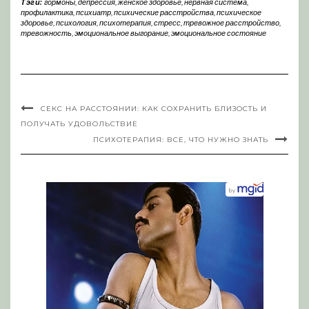
Тэги:
гормоны
,
депрессия
,
женское здоровье
,
нервная система
,
профилактика
,
психиатр
,
психические расстройства
,
психическое
здоровье
,
психология
,
психотерапия
,
стресс
,
тревожное расстройство
,
тревожность
,
эмоциональное выгорание
,
эмоциональное состояние
СЕКС НА РАССТОЯНИИ: КАК СОХРАНИТЬ БЛИЗОСТЬ И
ПОЛУЧАТЬ УДОВОЛЬСТВИЕ
ПСИХОТЕРАПИЯ: ВСЕ, ЧТО НУЖНО ЗНАТЬ