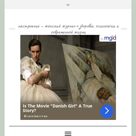
Skip
Toggle
to
header
content
настроение — женский журнал о здоровье, психологии и
современной жизни
Toggle