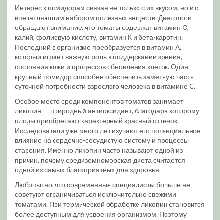
Интерес к помидорам связан не только с их вкусом, но и с
впечатляющим набором полезных веществ. Диетологи
обращают внимание, что томаты содержат витамин С,
калий, фолиевую кислоту, витамин К и бета-каротин.
Последний в организме преобразуется в витамин А,
который играет важную роль в поддержании зрения,
состояния кожи и процессов обновления клеток. Один
крупный помидор способен обеспечить заметную часть
суточной потребности взрослого человека в витамине С.
Особое место среди компонентов томатов занимает
ликопин — природный антиоксидант, благодаря которому
плоды приобретают характерный красный оттенок.
Исследователи уже много лет изучают его потенциальное
влияние на сердечно-сосудистую систему и процессы
старения. Именно ликопин часто называют одной из
причин, почему средиземноморская диета считается
одной из самых благоприятных для здоровья.
Любопытно, что современные специалисты больше не
советуют ограничиваться исключительно свежими
томатами. При термической обработке ликопин становится
более доступным для усвоения организмом. Поэтому