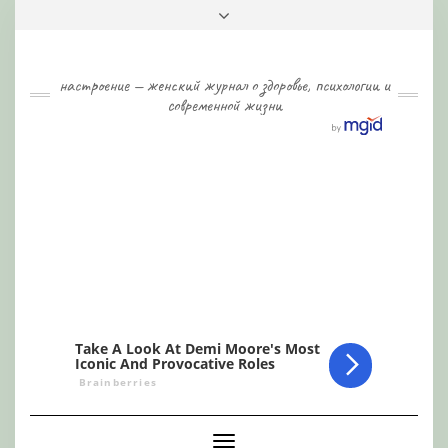
Skip
Toggle
to
header
content
настроение — женский журнал о здоровье, психологии и
современной жизни
Toggle