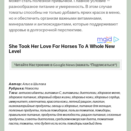
может стать полезной привычкой. Главное условие —
разнообразное питание и умеренность. В этом случае
томаты способны не только добавить ярких красок в меню,
но и обеспечить организм важными витаминами,
минералами и антиоксидантами, которые поддерживают
здоровье в долгосрочной перспективе.
Читайте Настроение в Google News (нажать "Подписаться")
Автор:
Алиса Шилова
Рубрика:
Новости
Тэги:
антиоксиданты
,
витамин С
,
витамины
,
диетологи
,
здоровое меню
,
здоровое питание
,
здоровый образ жизни
,
здоровье кожи
,
здоровье сердца
,
иммунитет
,
клетчатка
,
красота кожи
,
летний рацион
,
ликопин
,
низкокалорийные продукты
,
овощи и здоровье
,
питание для женщин
,
полезные продукты
,
польза помидоров
,
польза томатов
,
помидоры
,
правильное питание
,
продукты для молодости
,
рацион питания
,
сезонные
продукты
,
советы диетолога
,
средиземноморская диета
,
томатная
паста
,
томаты
,
что будет если есть помидоры каждый день