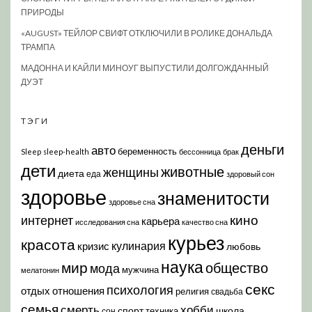
ПРИРОДЫ
«AUGUST» ТЕЙЛОР СВИФТ ОТКЛЮЧИЛИ В РОЛИКЕ ДОНАЛЬДА
ТРАМПА
МАДОННА И КАЙЛИ МИНОУГ ВЫПУСТИЛИ ДОЛГОЖДАННЫЙ
ДУЭТ
ТЭГИ
деньги
авто
беременность
Sleep
sleep-health
бессонница
брак
дети
животные
женщины
диета
еда
здоровый сон
здоровье
знаменитости
здоровье сна
кино
интернет
карьера
исследования сна
качество сна
курьез
красота
кулинария
кризис
любовь
наука
мир
общество
мода
мужчина
мелатонин
секс
психология
отдых
отношения
религия
свадьба
семья
хобби
смерть
спорт
школа
техника
сон