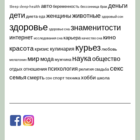
деньги
авто
беременность
Sleep
sleep-health
бессонница
брак
дети
животные
женщины
диета
еда
здоровый сон
здоровье
знаменитости
здоровье сна
кино
интернет
карьера
исследования сна
качество сна
курьез
красота
кулинария
кризис
любовь
наука
мир
общество
мода
мужчина
мелатонин
секс
психология
отдых
отношения
религия
свадьба
семья
хобби
смерть
спорт
школа
техника
сон