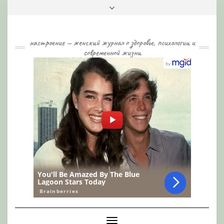
Skip
Toggle
to
header
content
настроение — женский журнал о здоровье, психологии и
современной жизни
Toggle