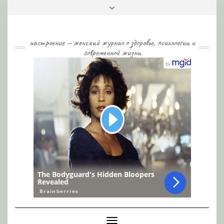
Skip
Toggle
to
header
content
настроение — женский журнал о здоровье, психологии и
современной жизни
Toggle