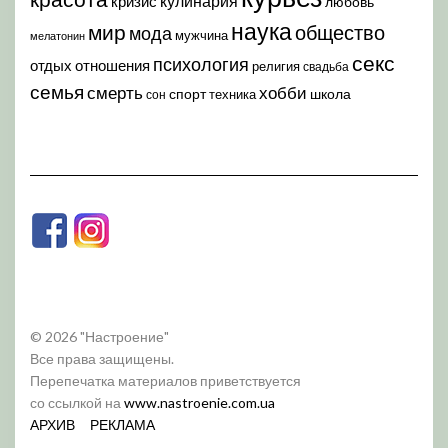
кулинария
кризис
любовь
наука
мир
общество
мода
мужчина
мелатонин
секс
психология
отдых
отношения
религия
свадьба
семья
хобби
смерть
спорт
школа
техника
сон
© 2026 "Настроение"
Все права защищены.
Перепечатка материалов приветствуется
со ссылкой на
www.nastroenie.com.ua
АРХИВ
РЕКЛАМА