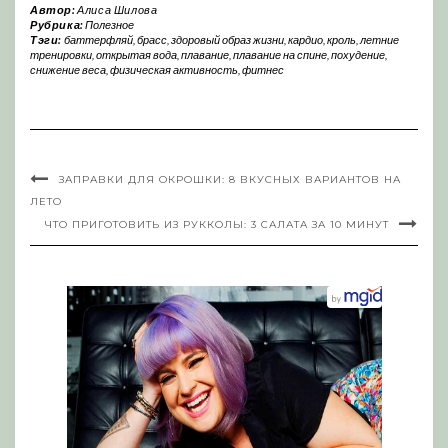
Автор:
Алиса Шилова
Рубрика:
Полезное
Тэги:
баттерфляй
,
брасс
,
здоровый образ жизни
,
кардио
,
кроль
,
летние
тренировки
,
открытая вода
,
плавание
,
плавание на спине
,
похудение
,
снижение веса
,
физическая активность
,
фитнес
ЗАПРАВКИ ДЛЯ ОКРОШКИ: 8 ВКУСНЫХ ВАРИАНТОВ НА
ЛЕТО
ЧТО ПРИГОТОВИТЬ ИЗ РУККОЛЫ: 3 САЛАТА ЗА 10 МИНУТ