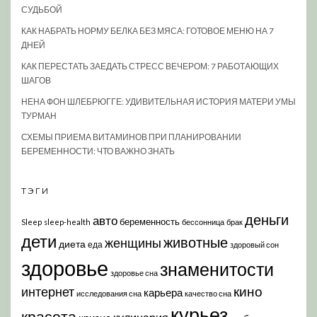
СУДЬБОЙ
КАК НАБРАТЬ НОРМУ БЕЛКА БЕЗ МЯСА: ГОТОВОЕ МЕНЮ НА 7
ДНЕЙ
КАК ПЕРЕСТАТЬ ЗАЕДАТЬ СТРЕСС ВЕЧЕРОМ: 7 РАБОТАЮЩИХ
ШАГОВ
НЕНА ФОН ШЛЕБРЮГГЕ: УДИВИТЕЛЬНАЯ ИСТОРИЯ МАТЕРИ УМЫ
ТУРМАН
СХЕМЫ ПРИЕМА ВИТАМИНОВ ПРИ ПЛАНИРОВАНИИ
БЕРЕМЕННОСТИ: ЧТО ВАЖНО ЗНАТЬ
ТЭГИ
деньги
авто
беременность
Sleep
sleep-health
бессонница
брак
дети
животные
женщины
диета
еда
здоровый сон
здоровье
знаменитости
здоровье сна
кино
интернет
карьера
исследования сна
качество сна
курьез
красота