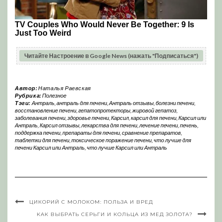
Читайте Настроение в Google News (нажать "Подписаться")
Автор:
Наталья Раевская
Рубрика:
Полезное
Тэги:
Антраль
,
антраль для печени
,
Антраль отзывы
,
болезни печени
,
восстановление печени
,
гепатопротекторы
,
жировой гепатоз
,
заболевания печени
,
здоровье печени
,
Карсил
,
карсил для печени
,
Карсил или
Антраль
,
Карсил отзывы
,
лекарства для печени
,
лечение печени
,
печень
,
поддержка печени
,
препараты для печени
,
сравнение препаратов
,
таблетки для печени
,
токсическое поражение печени
,
что лучше для
печени Карсил или Антраль
,
что лучше Карсил или Антраль
ЦИКОРИЙ С МОЛОКОМ: ПОЛЬЗА И ВРЕД
КАК ВЫБРАТЬ СЕРЬГИ И КОЛЬЦА ИЗ МЕД ЗОЛОТА?