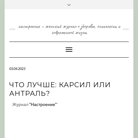
Skip
Toggle
to
header
content
настроение — женский журнал о здоровье, психологии и
современной жизни
Toggle
Navigation
03.04.2023
ЧТО ЛУЧШЕ: КАРСИЛ ИЛИ
АНТРАЛЬ?
Журнал
"Настроение"
'