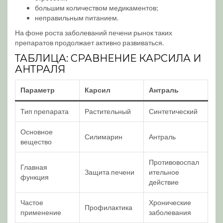
большим количеством медикаментов;
неправильным питанием.
На фоне роста заболеваний печени рынок таких
препаратов продолжает активно развиваться.
ТАБЛИЦА: СРАВНЕНИЕ КАРСИЛА И
АНТРАЛЯ
Параметр
Карсил
Антраль
Тип препарата
Растительный
Синтетический
Основное
Силимарин
Антраль
вещество
Противовоспал
Главная
Защита печени
ительное
функция
действие
Частое
Хронические
Профилактика
применение
заболевания