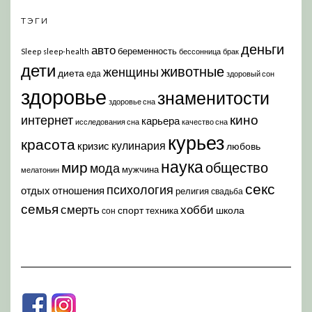
ТЭГИ
деньги
авто
беременность
Sleep
sleep-health
бессонница
брак
дети
животные
женщины
диета
еда
здоровый сон
здоровье
знаменитости
здоровье сна
кино
интернет
карьера
исследования сна
качество сна
курьез
красота
кулинария
кризис
любовь
наука
мир
общество
мода
мужчина
мелатонин
секс
психология
отдых
отношения
религия
свадьба
семья
хобби
смерть
спорт
школа
техника
сон