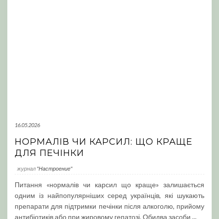
16.05.2026
НОРМАЛІВ ЧИ КАРСИЛ: ЩО КРАЩЕ
ДЛЯ ПЕЧІНКИ
журнал
"Настроение"
Питання «нормалів чи карсил що краще» залишається
одним із найпопулярніших серед українців, які шукають
препарати для підтримки печінки після алкоголю, прийому
антибіотиків або при жировому гепатозі. Обидва засоби
...