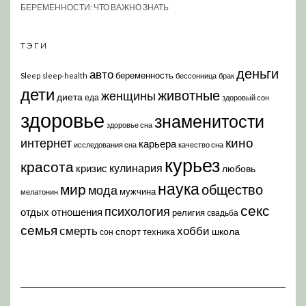
БЕРЕМЕННОСТИ: ЧТО ВАЖНО ЗНАТЬ
ТЭГИ
деньги
авто
беременность
Sleep
sleep-health
бессонница
брак
дети
животные
женщины
диета
еда
здоровый сон
здоровье
знаменитости
здоровье сна
кино
интернет
карьера
исследования сна
качество сна
курьез
красота
кулинария
кризис
любовь
наука
мир
общество
мода
мужчина
мелатонин
секс
психология
отдых
отношения
религия
свадьба
семья
хобби
смерть
спорт
школа
техника
сон