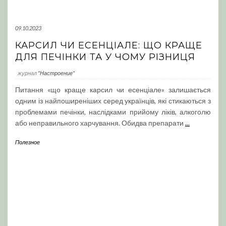
09.10.2023
КАРСИЛ ЧИ ЕСЕНЦІАЛЕ: ЩО КРАЩЕ
ДЛЯ ПЕЧІНКИ ТА У ЧОМУ РІЗНИЦЯ
журнал
"Настроение"
Питання «що краще карсил чи есенціале» залишається
одним із найпоширеніших серед українців, які стикаються з
проблемами печінки, наслідками прийому ліків, алкоголю
або неправильного харчування. Обидва препарати
...
Полезное