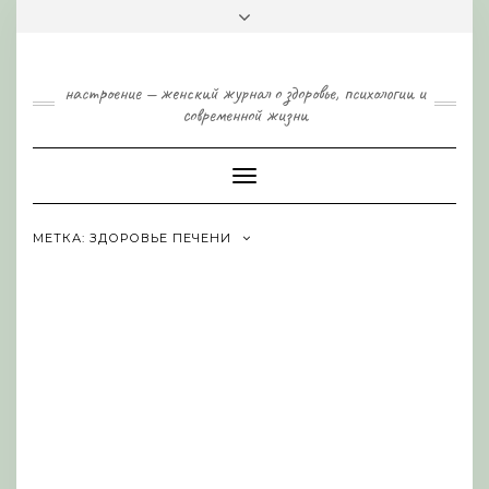
Skip
Toggle
to
header
content
настроение — женский журнал о здоровье, психологии и
современной жизни
Toggle
Navigation
МЕТКА:
ЗДОРОВЬЕ ПЕЧЕНИ