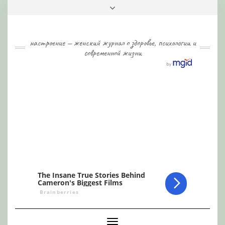
Skip
Toggle
to
header
content
настроение — женский журнал о здоровье, психологии и
современной жизни
Toggle