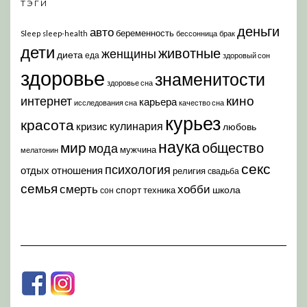
ТЭГИ
деньги
авто
беременность
Sleep
sleep-health
бессонница
брак
дети
животные
женщины
диета
еда
здоровый сон
здоровье
знаменитости
здоровье сна
кино
интернет
карьера
исследования сна
качество сна
курьез
красота
кулинария
кризис
любовь
наука
мир
общество
мода
мужчина
мелатонин
секс
психология
отдых
отношения
религия
свадьба
семья
хобби
смерть
спорт
школа
техника
сон