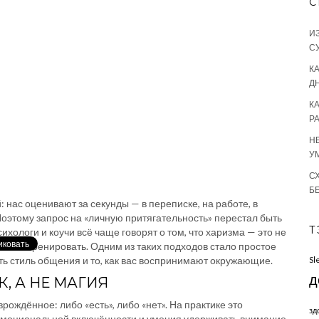
С
И
С
КА
Д
К
Р
Н
У
С
Б
нас оценивают за секунды — в переписке, на работе, в
Поэтому запрос на «личную притягательность» перестал быть
Т
ихологи и коучи всё чаще говорят о том, что харизма — это не
можно тренировать. Одним из таких подходов стало простое
ь стиль общения и то, как вас воспринимают окружающие.
Sl
д
, А НЕ МАГИЯ
ождённое: либо «есть», либо «нет». На практике это
зд
 эмоциональной включённости и умения удерживать внимание