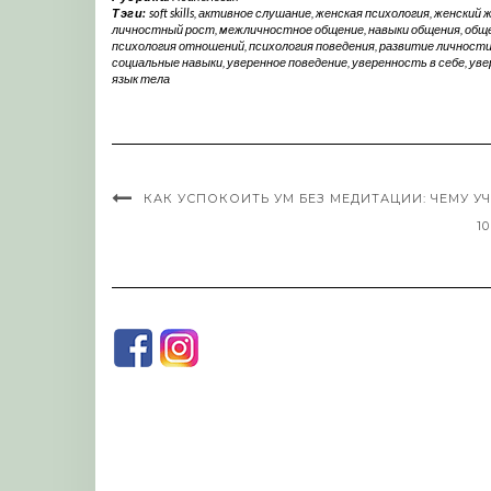
Тэги:
soft skills
,
активное слушание
,
женская психология
,
женский 
личностный рост
,
межличностное общение
,
навыки общения
,
обще
психология отношений
,
психология поведения
,
развитие личност
социальные навыки
,
уверенное поведение
,
уверенность в себе
,
уве
язык тела
КАК УСПОКОИТЬ УМ БЕЗ МЕДИТАЦИИ: ЧЕМУ У
1