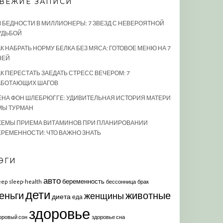
ВЕЖИЕ ЗАПИСИ
З БЕДНОСТИ В МИЛЛИОНЕРЫ: 7 ЗВЕЗД С НЕВЕРОЯТНОЙ
УДЬБОЙ
К НАБРАТЬ НОРМУ БЕЛКА БЕЗ МЯСА: ГОТОВОЕ МЕНЮ НА 7
НЕЙ
АК ПЕРЕСТАТЬ ЗАЕДАТЬ СТРЕСС ВЕЧЕРОМ: 7
АБОТАЮЩИХ ШАГОВ
ЕНА ФОН ШЛЕБРЮГГЕ: УДИВИТЕЛЬНАЯ ИСТОРИЯ МАТЕРИ
МЫ ТУРМАН
ХЕМЫ ПРИЕМА ВИТАМИНОВ ПРИ ПЛАНИРОВАНИИ
ЕРЕМЕННОСТИ: ЧТО ВАЖНО ЗНАТЬ
ЭГИ
авто
беременность
eep
sleep-health
бессонница
брак
дети
еньги
животные
женщины
диета
еда
здоровье
оровый сон
здоровье сна