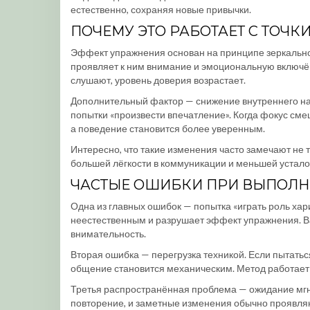
естественно, сохраняя новые привычки.
ПОЧЕМУ ЭТО РАБОТАЕТ С ТОЧК
Эффект упражнения основан на принципе зеркальног
проявляет к ним внимание и эмоциональную включённ
слушают, уровень доверия возрастает.
Дополнительный фактор — снижение внутреннего на
попытки «произвести впечатление». Когда фокус смещ
а поведение становится более уверенным.
Интересно, что такие изменения часто замечают не
большей лёгкости в коммуникации и меньшей устало
ЧАСТЫЕ ОШИБКИ ПРИ ВЫПОЛ
Одна из главных ошибок — попытка «играть роль хар
неестественным и разрушает эффект упражнения. Ва
внимательность.
Вторая ошибка — перегрузка техникой. Если пытатьс
общение становится механическим. Метод работает т
Третья распространённая проблема — ожидание мгн
повторение, и заметные изменения обычно проявляют