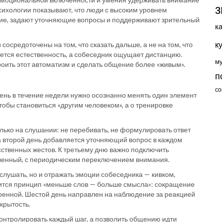
з
сихологии показывают, что люди с высоким уровнем
ие, задают уточняющие вопросы и поддерживают зрительный
к
к
сосредоточены на том, что сказать дальше, а не на том, что
ряется естественность, а собеседник ощущает дистанцию.
м
ить этот автоматизм и сделать общение более «живым».
п
со
день в течение недели нужно осознанно менять один элемент
тобы становиться «другим человеком», а о тренировке
лько на слушании: не перебивать, не формулировать ответ
На второй день добавляется уточняющий вопрос в каждом
усственных жестов. К третьему дню важно подключить
ственный, с периодическим переключением внимания.
слушать, но и отражать эмоции собеседника — кивком,
дится принцип «меньше слов — больше смысла»: сокращение
еренной. Шестой день направлен на наблюдение за реакцией
крытость.
онтролировать каждый шаг, а позволить общению идти