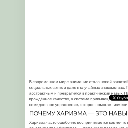
В современном мире внимание стало новой валютой: 
социальных сетях и даже в случайных знакомствах. 
абстрактным и превратился в практический навык. Пс
врождённое качество, а система привычек, которые 
семидневное упражнение, которое помогает изменит
ПОЧЕМУ ХАРИЗМА — ЭТО НАВЫК
Харизма часто ошибочно воспринимается как нечто вр
сочетание трёх факторов — уверенного поведения,