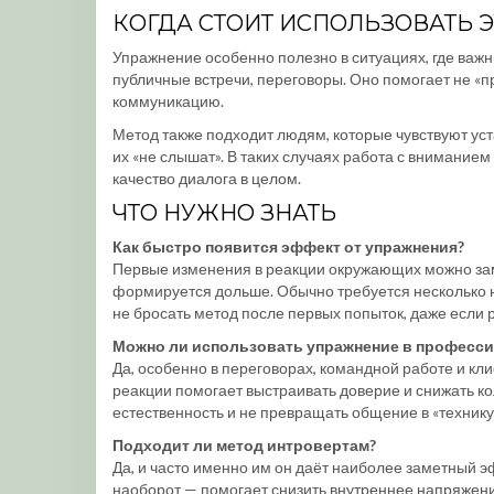
КОГДА СТОИТ ИСПОЛЬЗОВАТЬ Э
Упражнение особенно полезно в ситуациях, где важ
публичные встречи, переговоры. Оно помогает не «п
коммуникацию.
Метод также подходит людям, которые чувствуют ус
их «не слышат». В таких случаях работа с вниманием 
качество диалога в целом.
ЧТО НУЖНО ЗНАТЬ
Как быстро появится эффект от упражнения?
Первые изменения в реакции окружающих можно заме
формируется дольше. Обычно требуется несколько н
не бросать метод после первых попыток, даже если 
Можно ли использовать упражнение в професси
Да, особенно в переговорах, командной работе и кл
реакции помогает выстраивать доверие и снижать ко
естественность и не превращать общение в «технику
Подходит ли метод интровертам?
Да, и часто именно им он даёт наиболее заметный э
наоборот — помогает снизить внутреннее напряжени