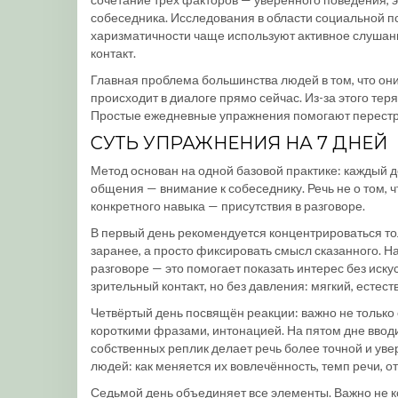
собеседника. Исследования в области социальной п
харизматичности чаще используют активное слушан
контакт.
Главная проблема большинства людей в том, что они 
происходит в диалоге прямо сейчас. Из-за этого те
Простые ежедневные упражнения помогают перестро
СУТЬ УПРАЖНЕНИЯ НА 7 ДНЕЙ
Метод основан на одной базовой практике: каждый 
общения — внимание к собеседнику. Речь не о том, ч
конкретного навыка — присутствия в разговоре.
В первый день рекомендуется концентрироваться то
заранее, а просто фиксировать смысл сказанного. 
разговоре — это помогает показать интерес без иск
зрительный контакт, но без давления: мягкий, есте
Четвёртый день посвящён реакции: важно не только 
короткими фразами, интонацией. На пятом дне вво
собственных реплик делает речь более точной и ув
людей: как меняется их вовлечённость, темп речи, от
Седьмой день объединяет все элементы. Важно не к