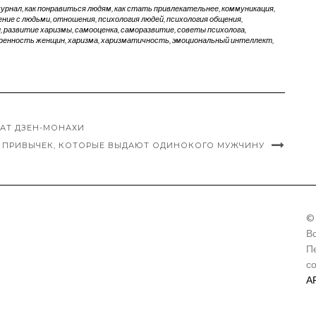
журнал
,
как понравиться людям
,
как стать привлекательнее
,
коммуникация
,
ние с людьми
,
отношения
,
психология людей
,
психология общения
,
и
,
развитие харизмы
,
самооценка
,
саморазвитие
,
советы психолога
,
ренность женщин
,
харизма
,
харизматичность
,
эмоциональный интеллект
,
ЧАТ ДЗЕН-МОНАХИ
0 ПРИВЫЧЕК, КОТОРЫЕ ВЫДАЮТ ОДИНОКОГО МУЖЧИНУ
©
В
П
с
А