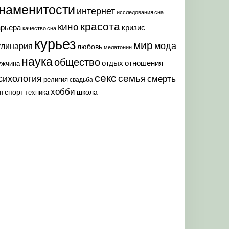
наменитости
интернет
исследования сна
красота
кино
арьера
кризис
качество сна
курьез
мир
мода
улинария
любовь
мелатонин
наука
общество
отдых
отношения
ужчина
секс
семья
сихология
смерть
религия
свадьба
хобби
спорт
школа
техника
н