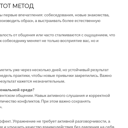
ТОТ МЕТОД
ны первые впечатления: собеседования, новые знакомства,
роизводить образ», а выстраивать более естественную
талость от общения или часто сталкиваются с ощущением, что
к собеседнику меняет не только восприятие вас, но и
тить уже через несколько дней, но устойчивый результат
едель практики, чтобы новые привычки закрепились. Важно
результат кажется незначительным.
ональной среде?
иентском общении. Навык активного слушания и корректной
личество конфликтов. При этом важно сохранять
».
ффект. Упражнение не требует активной разговорчивости, а
е и улучшить качество взаимодействия без давления на себя.