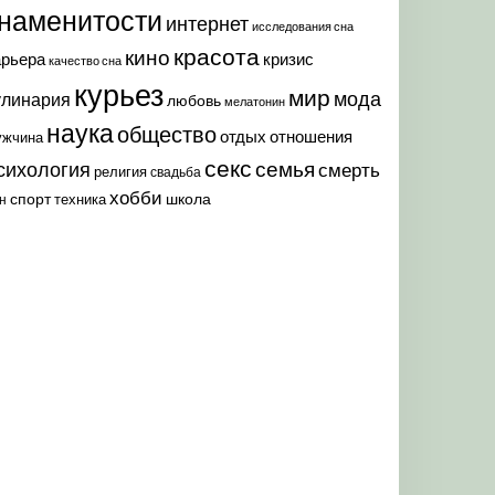
наменитости
интернет
исследования сна
красота
кино
арьера
кризис
качество сна
курьез
мир
мода
улинария
любовь
мелатонин
наука
общество
отдых
отношения
ужчина
секс
семья
сихология
смерть
религия
свадьба
хобби
спорт
школа
техника
н