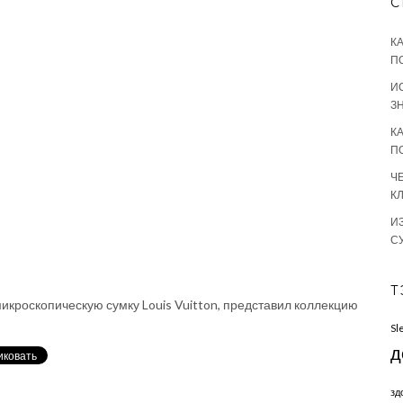
С
К
П
И
З
К
П
Ч
К
И
С
Т
икроскопическую сумку Louis Vuitton, представил коллекцию
Sl
д
зд