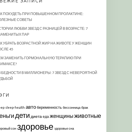
ВЕЖИЕ ЗАПИСИ
АК ПОХУДЕТЬ ПРИ ПОВЫШЕННОМ ПРОЛАКТИНЕ:
ОЛЕЗНЫЕ СОВЕТЫ
СТОРИИ ЛЮБВИ ЗВЕЗД С РАЗНИЦЕЙ В ВОЗРАСТЕ: 7
НАМЕНИТЫХ ПАР
АК УБРАТЬ ВОЗРАСТНОЙ ЖИР НА ЖИВОТЕ У ЖЕНЩИН
ОСЛЕ 45
ЕМ ЗАМЕНИТЬ ГОРМОНАЛЬНУЮ ТЕРАПИЮ ПРИ
ЛИМАКСЕ?
З БЕДНОСТИ В МИЛЛИОНЕРЫ: 7 ЗВЕЗД С НЕВЕРОЯТНОЙ
УДЬБОЙ
ЭГИ
авто
беременность
eep
sleep-health
бессонница
брак
дети
еньги
животные
женщины
диета
еда
здоровье
оровый сон
здоровье сна