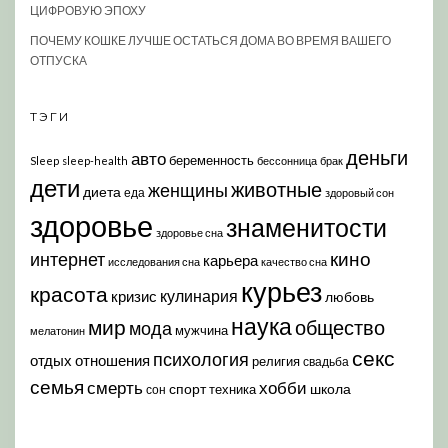
ЦИФРОВУЮ ЭПОХУ
ПОЧЕМУ КОШКЕ ЛУЧШЕ ОСТАТЬСЯ ДОМА ВО ВРЕМЯ ВАШЕГО
ОТПУСКА
ТЭГИ
деньги
авто
беременность
Sleep
sleep-health
бессонница
брак
дети
животные
женщины
диета
еда
здоровый сон
здоровье
знаменитости
здоровье сна
кино
интернет
карьера
исследования сна
качество сна
курьез
красота
кулинария
кризис
любовь
наука
мир
общество
мода
мужчина
мелатонин
секс
психология
отдых
отношения
религия
свадьба
семья
хобби
смерть
спорт
школа
техника
сон