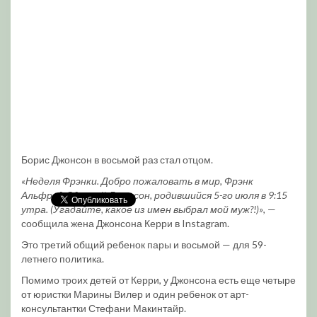
Борис Джонсон в восьмой раз стал отцом.
«Неделя Фрэнки. Добро пожаловать в мир, Фрэнк
Альфред Одиссей Джонсон, родившийся 5-го июля в 9:15
утра. (Угадайте, какое из имен выбрал мой муж?!)»
, —
сообщила жена Джонсона Керри в Instagram.
Это третий общий ребенок пары и восьмой — для 59-
летнего политика.
Помимо троих детей от Керри, у Джонсона есть еще четыре
от юристки Марины Вилер и один ребенок от арт-
консультантки Стефани Макинтайр.