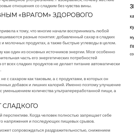
з
оровые отношения со сладким без чувства вины.
ВНЫМ «ВРАГОМ» ЗДОРОВОГО
к
к
привела к тому, что многие начали воспринимать любой
смешиваются разные понятия: добавленный сахар в сладких
м
х и молочных продуктах, а также быстрые углеводы в целом.
п
у как один из основных источников энергии. Мозг особенно
со
ачительная часть его энергетических потребностей
 от всех сладких продуктов не делает питание автоматически
.
е с сахаром как таковым, а с продуктами, в которых он
твенных добавок и лишних калорий. Именно поэтому улучшение
о с уменьшением количества ультрапереработанной пищи, а
Т СЛАДКОГО
й перспективе. Когда человек полностью запрещает себе
ого напряжения и последующих пищевых срывов.
а может сопровождаться раздражительностью, снижением