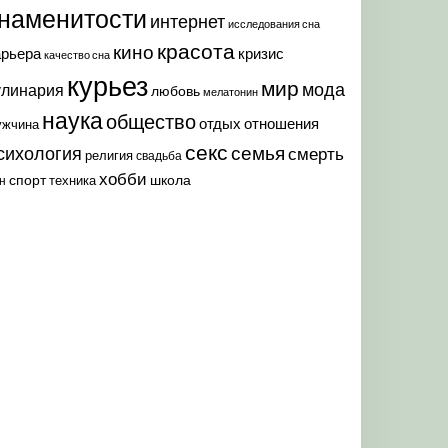
наменитости
интернет
исследования сна
красота
кино
арьера
кризис
качество сна
курьез
мир
мода
улинария
любовь
мелатонин
наука
общество
отдых
отношения
ужчина
секс
семья
сихология
смерть
религия
свадьба
хобби
спорт
школа
техника
н