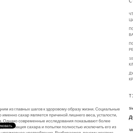
С
Ч
Ц
П
В
П
Р
1
К
Д
К
Т
одним из главных шагов к здоровому образу жизни. Социальные
Sl
о именно сахар является причиной лишнего веса, усталости,
д
я. Однако современные исследования показывают более
демонизация сахара и попытки полностью исключить его из
зд
о чрезмерное употребление. Разбираемся, почему жесткие