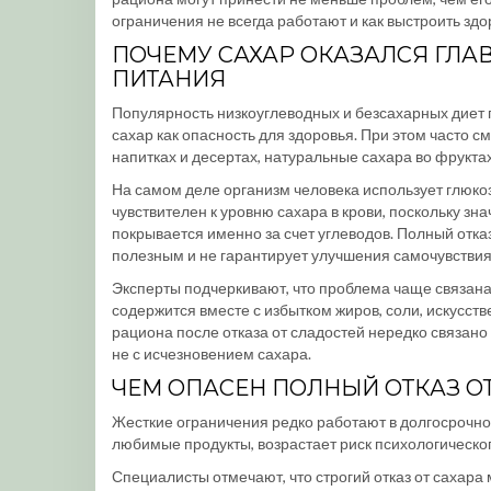
ограничения не всегда работают и как выстроить зд
ПОЧЕМУ САХАР ОКАЗАЛСЯ ГЛА
ПИТАНИЯ
Популярность низкоуглеводных и безсахарных диет 
сахар как опасность для здоровья. При этом часто 
напитках и десертах, натуральные сахара во фрукта
На самом деле организм человека использует глюкоз
чувствителен к уровню сахара в крови, поскольку зн
покрывается именно за счет углеводов. Полный отказ
полезным и не гарантирует улучшения самочувствия
Эксперты подчеркивают, что проблема чаще связана н
содержится вместе с избытком жиров, соли, искусс
рациона после отказа от сладостей нередко связан
не с исчезновением сахара.
ЧЕМ ОПАСЕН ПОЛНЫЙ ОТКАЗ О
Жесткие ограничения редко работают в долгосрочно
любимые продукты, возрастает риск психологическ
Специалисты отмечают, что строгий отказ от сахар