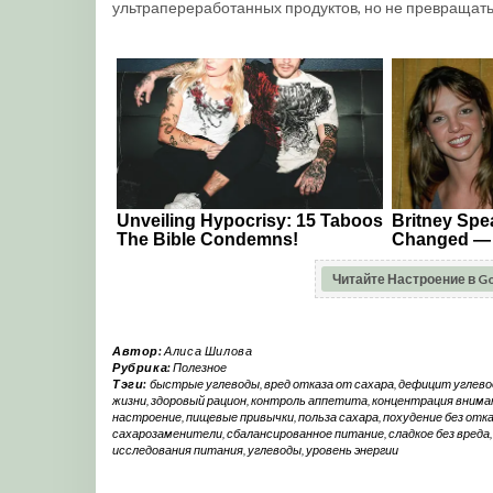
ультрапереработанных продуктов, но не превращать 
Читайте Настроение в G
Автор:
Алиса Шилова
Рубрика:
Полезное
Тэги:
быстрые углеводы
,
вред отказа от сахара
,
дефицит углево
жизни
,
здоровый рацион
,
контроль аппетита
,
концентрация внима
настроение
,
пищевые привычки
,
польза сахара
,
похудение без отк
сахарозаменители
,
сбалансированное питание
,
сладкое без вреда
исследования питания
,
углеводы
,
уровень энергии