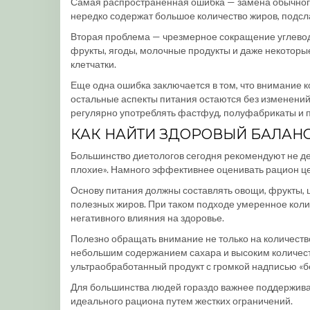
Самая распространенная ошибка — замена обычного 
нередко содержат большое количество жиров, подсл
Вторая проблема — чрезмерное сокращение углеводо
фрукты, ягоды, молочные продукты и даже некоторы
клетчатки.
Еще одна ошибка заключается в том, что внимание к
остальные аспекты питания остаются без изменений.
регулярно употреблять фастфуд, полуфабрикаты и п
КАК НАЙТИ ЗДОРОВЫЙ БАЛАН
Большинство диетологов сегодня рекомендуют не д
плохие». Намного эффективнее оценивать рацион ц
Основу питания должны составлять овощи, фрукты, 
полезных жиров. При таком подходе умеренное коли
негативного влияния на здоровье.
Полезно обращать внимание не только на количество 
небольшим содержанием сахара и высоким количест
ультраобработанный продукт с громкой надписью «бе
Для большинства людей гораздо важнее поддержива
идеального рациона путем жестких ограничений.