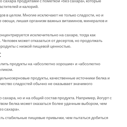
сахара продуктами с пометкой «без сахара», которые
астителей и калорий.
в в целом. Многие исключают не только сладости, но и
е овощи, лишая организм важных витаминов, минералов и
онцентрируется исключительно на сахаре, тогда как
 Человек может отказаться от десертов, но продолжать
родукты с низкой пищевой ценностью.
С
елить продукты на «абсолютно хорошие» и «абсолютно
еликом.
цельнозерновые продукты, качественные источники белка и
чество сладостей обычно не оказывает значимого
сахара, но и на общий состав продукта. Например, йогурт с
вом белка может оказаться более удачным выбором, чем
з сахара».
ть стабильные пищевые привычки, чем пытаться добиться