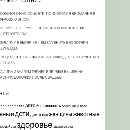
ВЕЖИЕ ЗАПИСИ
ТО ЗНАЮТ О НАС СОЦСЕТИ: ПСИХОЛОГИЯ ВНИМАНИЯ В
ИФРОВУЮ ЭПОХУ
ОЧЕМУ КОШКЕ ЛУЧШЕ ОСТАТЬСЯ ДОМА ВО ВРЕМЯ
АШЕГО ОТПУСКА
СИЛЛИУМ В ВЫПЕЧКЕ: ЧЕМ ЗАМЕНИТЬ БЕЗ ПОТЕРИ
ЕЗУЛЬТАТА
0 РЕЦЕПТОВ С ЯБЛОКАМИ: ЗАВТРАКИ, ДЕСЕРТЫ И УЮТНАЯ
ЛАССИКА
УА ЛИПА И КАЛЛУМ ТЕРНЕР ВПЕРВЫЕ ВЫШЛИ НА
РАСНУЮ ДОРОЖКУ ПОСЛЕ СВАДЬБЫ
ЭГИ
авто
беременность
eep
sleep-health
бессонница
брак
дети
еньги
животные
женщины
диета
еда
здоровье
оровый сон
здоровье сна