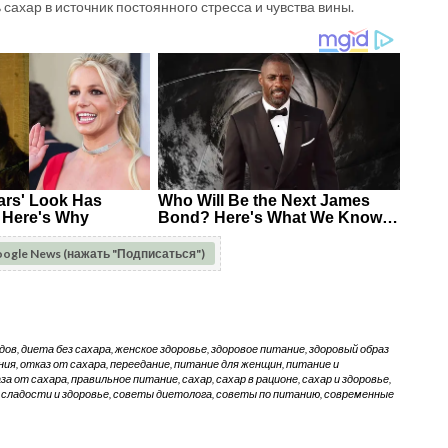
сахар в источник постоянного стресса и чувства вины.
oogle News (нажать "Подписаться")
дов
,
диета без сахара
,
женское здоровье
,
здоровое питание
,
здоровый образ
ния
,
отказ от сахара
,
переедание
,
питание для женщин
,
питание и
аза от сахара
,
правильное питание
,
сахар
,
сахар в рационе
,
сахар и здоровье
,
,
сладости и здоровье
,
советы диетолога
,
советы по питанию
,
современные