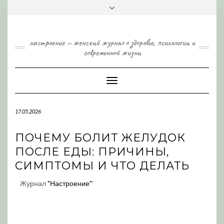
Skip
Toggle
to
header
content
настроение — женский журнал о здоровье, психологии и
современной жизни
Toggle
Navigation
17.05.2026
ПОЧЕМУ БОЛИТ ЖЕЛУДОК
ПОСЛЕ ЕДЫ: ПРИЧИНЫ,
СИМПТОМЫ И ЧТО ДЕЛАТЬ
Журнал
"Настроение"
'