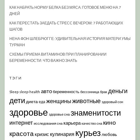
КАК НАБРАТЬ НОРМУ БЕЛКА БЕЗ МЯСА: ГОТОВОЕ МЕНЮ НА 7
ДНЕЙ
КАК ПЕРЕСТАТЬ ЗАЕДАТЬ СТРЕСС ВЕЧЕРОМ: 7 РАБОТАЮЩИХ
ШАГОВ
НЕНА ФОН ШЛЕБРЮГГЕ: УДИВИТЕЛЬНАЯ ИСТОРИЯ МАТЕРИ УМЫ
ТУРМАН
СХЕМЫ ПРИЕМА ВИТАМИНОВ ПРИ ПЛАНИРОВАНИИ
БЕРЕМЕННОСТИ: ЧТО ВАЖНО ЗНАТЬ
ТЭГИ
деньги
авто
беременность
Sleep
sleep-health
бессонница
брак
дети
животные
женщины
диета
еда
здоровый сон
здоровье
знаменитости
здоровье сна
кино
интернет
карьера
исследования сна
качество сна
курьез
красота
кулинария
кризис
любовь