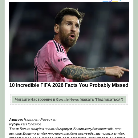
Читайте Настроение в Google News (нажать "Подписаться")
Автор:
Наталья Раевская
Рубрика:
Полезное
Тэги:
Болит желудок после еды форум
,
Болит желудок после еды что
выпить
,
Болит желудок что принять
,
боль после еды
,
гастрит
,
желудок
,
здоровье ЖКТ
,
Как быстро снять боль в желудке
,
Ноющая боль в желудке