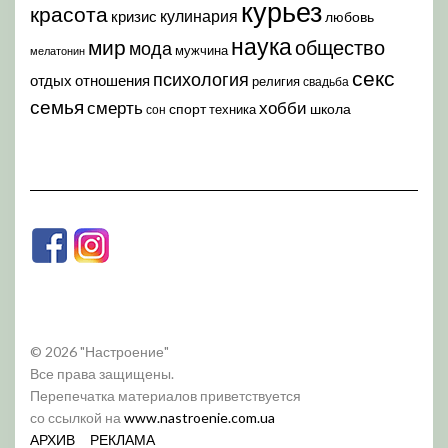
курьез
красота
кулинария
кризис
любовь
наука
мир
общество
мода
мужчина
мелатонин
секс
психология
отдых
отношения
религия
свадьба
семья
хобби
смерть
спорт
школа
техника
сон
© 2026 "Настроение"
Все права защищены.
Перепечатка материалов приветствуется
со ссылкой на
www.nastroenie.com.ua
АРХИВ
РЕКЛАМА