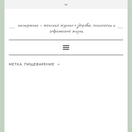
Skip
Toggle
to
header
content
настроение — женский журнал о здоровье, психологии и
современной жизни
Toggle
Navigation
МЕТКА:
ПИЩЕВАРЕНИЕ