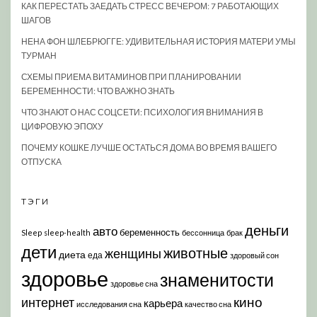
КАК ПЕРЕСТАТЬ ЗАЕДАТЬ СТРЕСС ВЕЧЕРОМ: 7 РАБОТАЮЩИХ
ШАГОВ
НЕНА ФОН ШЛЕБРЮГГЕ: УДИВИТЕЛЬНАЯ ИСТОРИЯ МАТЕРИ УМЫ
ТУРМАН
СХЕМЫ ПРИЕМА ВИТАМИНОВ ПРИ ПЛАНИРОВАНИИ
БЕРЕМЕННОСТИ: ЧТО ВАЖНО ЗНАТЬ
ЧТО ЗНАЮТ О НАС СОЦСЕТИ: ПСИХОЛОГИЯ ВНИМАНИЯ В
ЦИФРОВУЮ ЭПОХУ
ПОЧЕМУ КОШКЕ ЛУЧШЕ ОСТАТЬСЯ ДОМА ВО ВРЕМЯ ВАШЕГО
ОТПУСКА
ТЭГИ
деньги
авто
беременность
Sleep
sleep-health
бессонница
брак
дети
животные
женщины
диета
еда
здоровый сон
здоровье
знаменитости
здоровье сна
кино
интернет
карьера
исследования сна
качество сна