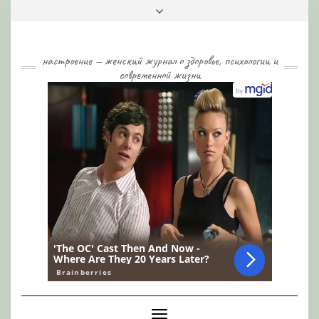
Skip
Toggle
to
header
content
настроение — женский журнал о здоровье, психологии и
современной жизни
Toggle