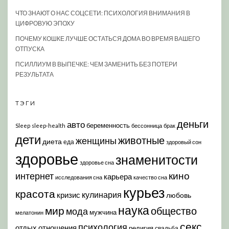
ЧТО ЗНАЮТ О НАС СОЦСЕТИ: ПСИХОЛОГИЯ ВНИМАНИЯ В
ЦИФРОВУЮ ЭПОХУ
ПОЧЕМУ КОШКЕ ЛУЧШЕ ОСТАТЬСЯ ДОМА ВО ВРЕМЯ ВАШЕГО
ОТПУСКА
ПСИЛЛИУМ В ВЫПЕЧКЕ: ЧЕМ ЗАМЕНИТЬ БЕЗ ПОТЕРИ
РЕЗУЛЬТАТА
ТЭГИ
деньги
авто
беременность
Sleep
sleep-health
бессонница
брак
дети
животные
женщины
диета
еда
здоровый сон
здоровье
знаменитости
здоровье сна
кино
интернет
карьера
исследования сна
качество сна
курьез
красота
кулинария
кризис
любовь
наука
мир
общество
мода
мужчина
мелатонин
секс
психология
отдых
отношения
религия
свадьба