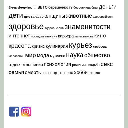
деньги
авто
беременность
Sleep
sleep-health
бессонница
брак
дети
животные
женщины
диета
еда
здоровый сон
здоровье
знаменитости
здоровье сна
кино
интернет
карьера
исследования сна
качество сна
курьез
красота
кулинария
кризис
любовь
наука
мир
общество
мода
мужчина
мелатонин
секс
психология
отдых
отношения
религия
свадьба
семья
хобби
смерть
спорт
школа
техника
сон