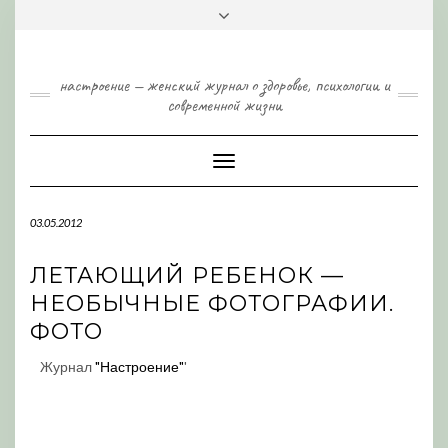
Skip
Toggle
to
header
content
настроение — женский журнал о здоровье, психологии и
современной жизни
Toggle
Navigation
03.05.2012
ЛЕТАЮЩИЙ РЕБЕНОК —
НЕОБЫЧНЫЕ ФОТОГРАФИИ.
ФОТО
Журнал
"Настроение"
'