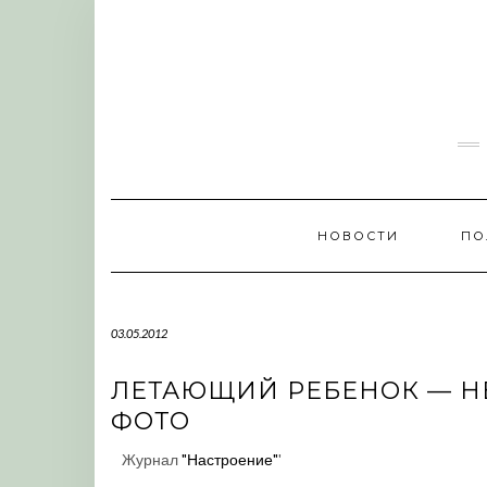
Skip
to
content
НОВОСТИ
ПО
03.05.2012
ЛЕТАЮЩИЙ РЕБЕНОК — Н
ФОТО
Журнал
"Настроение"
'