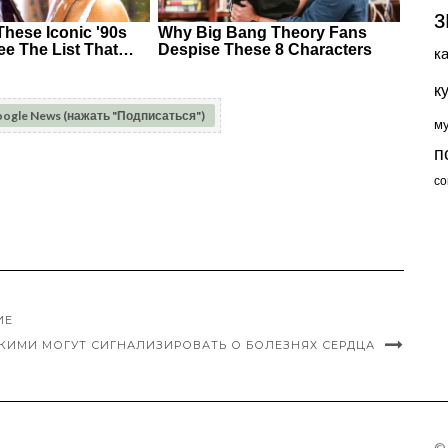
з
к
к
oogle News (нажать "Подписаться")
м
п
со
ИЕ
КИМИ МОГУТ СИГНАЛИЗИРОВАТЬ О БОЛЕЗНЯХ СЕРДЦА
©