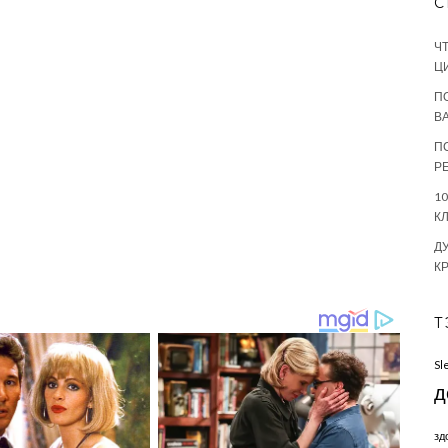
С
Ч
Ц
П
В
П
Р
1
К
Д
К
Т
Sl
д
зд