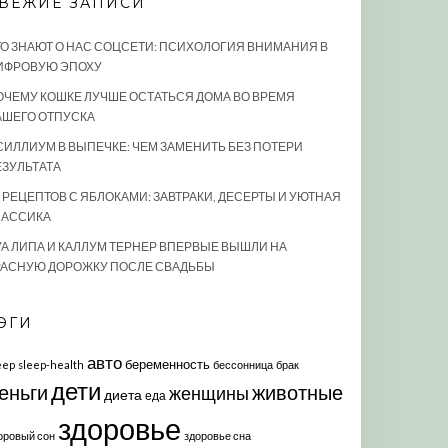
ВЕЖИЕ ЗАПИСИ
ТО ЗНАЮТ О НАС СОЦСЕТИ: ПСИХОЛОГИЯ ВНИМАНИЯ В
ИФРОВУЮ ЭПОХУ
ОЧЕМУ КОШКЕ ЛУЧШЕ ОСТАТЬСЯ ДОМА ВО ВРЕМЯ
АШЕГО ОТПУСКА
СИЛЛИУМ В ВЫПЕЧКЕ: ЧЕМ ЗАМЕНИТЬ БЕЗ ПОТЕРИ
ЕЗУЛЬТАТА
0 РЕЦЕПТОВ С ЯБЛОКАМИ: ЗАВТРАКИ, ДЕСЕРТЫ И УЮТНАЯ
ЛАССИКА
УА ЛИПА И КАЛЛУМ ТЕРНЕР ВПЕРВЫЕ ВЫШЛИ НА
РАСНУЮ ДОРОЖКУ ПОСЛЕ СВАДЬБЫ
ЭГИ
авто
беременность
eep
sleep-health
бессонница
брак
дети
еньги
животные
женщины
диета
еда
здоровье
оровый сон
здоровье сна