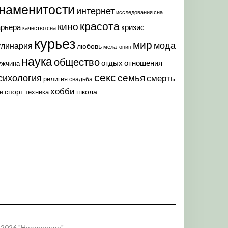
наменитости
интернет
исследования сна
красота
кино
арьера
кризис
качество сна
курьез
мир
мода
улинария
любовь
мелатонин
наука
общество
отдых
отношения
ужчина
секс
семья
сихология
смерть
религия
свадьба
хобби
спорт
школа
техника
н
 2026 "Настроение"