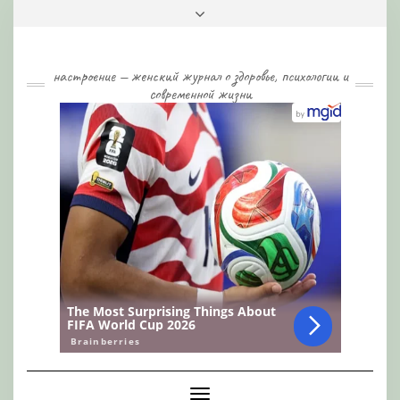
Skip
Toggle
to
header
content
настроение — женский журнал о здоровье, психологии и
современной жизни
Toggle