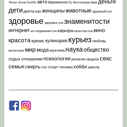
деньги
авто
беременность
Sleep
sleep-health
бессонница
брак
дети
животные
женщины
диета
еда
здоровый сон
здоровье
знаменитости
здоровье сна
кино
интернет
карьера
исследования сна
качество сна
курьез
красота
кулинария
кризис
любовь
наука
мир
общество
мода
мужчина
мелатонин
секс
психология
отдых
отношения
религия
свадьба
семья
хобби
смерть
спорт
школа
техника
сон