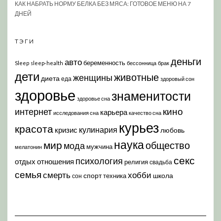
КАК НАБРАТЬ НОРМУ БЕЛКА БЕЗ МЯСА: ГОТОВОЕ МЕНЮ НА 7
ДНЕЙ
ТЭГИ
деньги
авто
беременность
Sleep
sleep-health
бессонница
брак
дети
животные
женщины
диета
еда
здоровый сон
здоровье
знаменитости
здоровье сна
кино
интернет
карьера
исследования сна
качество сна
курьез
красота
кулинария
кризис
любовь
наука
мир
общество
мода
мужчина
мелатонин
секс
психология
отдых
отношения
религия
свадьба
семья
хобби
смерть
спорт
школа
техника
сон