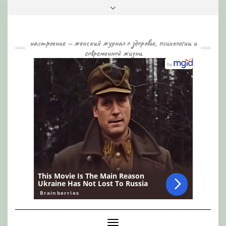
Skip
Toggle
to
header
content
настроение — женский журнал о здоровье, психологии и
современной жизни
Toggle