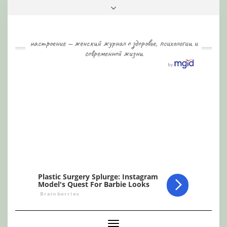
Skip
Toggle
to
header
content
настроение — женский журнал о здоровье, психологии и
современной жизни
Toggle