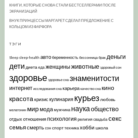
КНИГИ, КОТОРЫЕ СНОВА СТАЛИ БЕСТСЕЛЛЕРАМИ ПОСЛЕ
ЭКРАНИЗАЦИЙ
ВНУК ПРИНЦЕССЫ МАРГАРЕТ СДЕЛАЛ ПРЕДЛОЖЕНИЕ С
КОЛЬЦОМ ИЗ ФАРФОРА
ТЭГИ
деньги
авто
беременность
Sleep
sleep-health
бессонница
брак
дети
животные
женщины
диета
еда
здоровый сон
здоровье
знаменитости
здоровье сна
кино
интернет
карьера
исследования сна
качество сна
курьез
красота
кулинария
кризис
любовь
наука
мир
общество
мода
мужчина
мелатонин
секс
психология
отдых
отношения
религия
свадьба
семья
хобби
смерть
спорт
школа
техника
сон