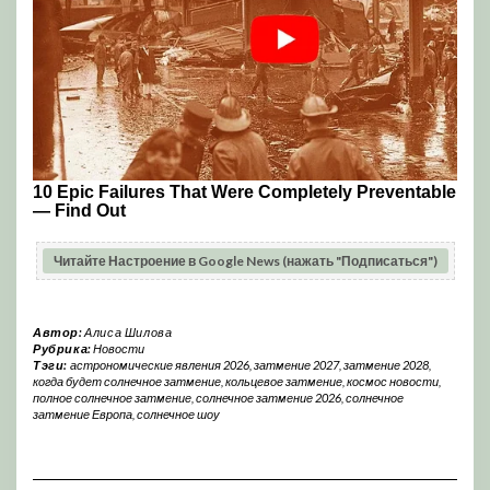
Читайте Настроение в Google News (нажать "Подписаться")
Автор:
Алиса Шилова
Рубрика:
Новости
Тэги:
астрономические явления 2026
,
затмение 2027
,
затмение 2028
,
когда будет солнечное затмение
,
кольцевое затмение
,
космос новости
,
полное солнечное затмение
,
солнечное затмение 2026
,
солнечное
затмение Европа
,
солнечное шоу