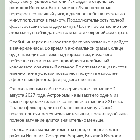
фазу смогут увидеть жители Исландии и отдельных
регионов Испании. В этот момент Луна полностью
перекроет солнечный диск, а дневное небо на несколько
минут погрузится в темноту. Продолжительность полной
фазы составит около двух минут. Частичное затмение при
этом смогут наблюдать жители многих европейских стран.
Особый интерес вызывает тот факт, что затмение пройдет
в вечерние часы. Во время максимальной фазы Солнце
будет находиться низко над горизонтом, из-за чего
небесное светило может приобрести необычный
красновато-оранжевый оттенок. По словам специалистов,
именно такие условия позволяют получить наиболее
эффектные фотографии редкого явления.
Однако главным событием серии станет затмение 2
августа 2027 года. Астрономы называют его одним из
самых продолжительных солнечных затмений XXI века.
Полная фаза продлится более шести минут. Такой
показатель считается исключительным, поскольку обычно
полное затмение длится значительно меньше.
Полоса максимальной темноты пройдет через южные
районы Испании, Северную Африку, Ближний Восток и