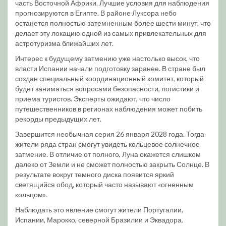
часть Восточной Африки. Лучшие условия для наблюдения
прогнозируются в Египте. В районе Луксора небо
останется полностью затемненным более шести минут, что
делает эту локацию одной из самых привлекательных для
астротуризма ближайших лет.
Интерес к будущему затмению уже настолько высок, что
власти Испании начали подготовку заранее. В стране был
создан специальный координационный комитет, который
будет заниматься вопросами безопасности, логистики и
приема туристов. Эксперты ожидают, что число
путешественников в регионах наблюдения может побить
рекорды предыдущих лет.
Завершится необычная серия 26 января 2028 года. Тогда
жители ряда стран смогут увидеть кольцевое солнечное
затмение. В отличие от полного, Луна окажется слишком
далеко от Земли и не сможет полностью закрыть Солнце. В
результате вокруг темного диска появится яркий
светящийся обод, который часто называют «огненным
кольцом».
Наблюдать это явление смогут жители Португалии,
Испании, Марокко, северной Бразилии и Эквадора.