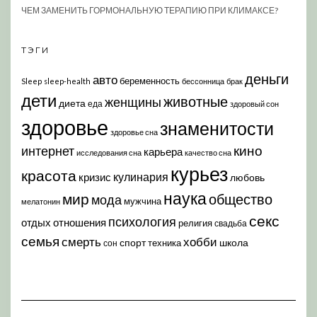
ЧЕМ ЗАМЕНИТЬ ГОРМОНАЛЬНУЮ ТЕРАПИЮ ПРИ КЛИМАКСЕ?
ТЭГИ
деньги
авто
беременность
Sleep
sleep-health
бессонница
брак
дети
животные
женщины
диета
еда
здоровый сон
здоровье
знаменитости
здоровье сна
кино
интернет
карьера
исследования сна
качество сна
курьез
красота
кулинария
кризис
любовь
наука
мир
общество
мода
мужчина
мелатонин
секс
психология
отдых
отношения
религия
свадьба
семья
хобби
смерть
спорт
школа
техника
сон