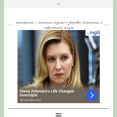
Skip
Toggle
to
header
content
настроение — женский журнал о здоровье, психологии и
современной жизни
Toggle