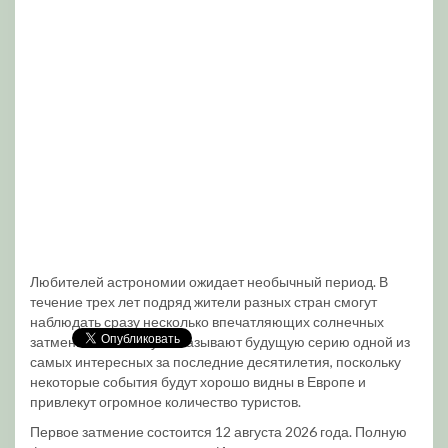
Любителей астрономии ожидает необычный период. В
течение трех лет подряд жители разных стран смогут
наблюдать сразу несколько впечатляющих солнечных
затмений. Ученые уже называют будущую серию одной из
самых интересных за последние десятилетия, поскольку
некоторые события будут хорошо видны в Европе и
привлекут огромное количество туристов.
Первое затмение состоится 12 августа 2026 года. Полную