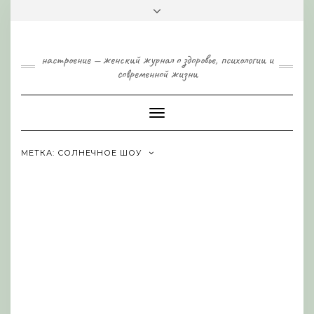
Skip
Toggle
to
header
content
настроение — женский журнал о здоровье, психологии и
современной жизни
Toggle
Navigation
МЕТКА:
СОЛНЕЧНОЕ ШОУ