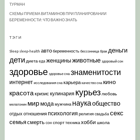
ТУРМАН
СХЕМЫ ПРИЕМА ВИТАМИНОВ ПРИ ПЛАНИРОВАНИИ
БЕРЕМЕННОСТИ: ЧТО ВАЖНО ЗНАТЬ
ТЭГИ
деньги
авто
беременность
Sleep
sleep-health
бессонница
брак
дети
животные
женщины
диета
еда
здоровый сон
здоровье
знаменитости
здоровье сна
кино
интернет
карьера
исследования сна
качество сна
курьез
красота
кулинария
кризис
любовь
наука
мир
общество
мода
мужчина
мелатонин
секс
психология
отдых
отношения
религия
свадьба
семья
хобби
смерть
спорт
школа
техника
сон