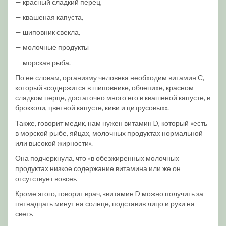
— красный сладкий перец,
— квашеная капуста,
— шиповник свекла,
— молочные продукты
— морская рыба.
По ее словам, организму человека необходим витамин С,
который «содержится в шиповнике, облепихе, красном
сладком перце, достаточно много его в квашеной капусте, в
брокколи, цветной капусте, киви и цитрусовых».
Также, говорит медик, нам нужен витамин D, который «есть
в морской рыбе, яйцах, молочных продуктах нормальной
или высокой жирности».
Она подчеркнула, что «в обезжиренных молочных
продуктах низкое содержание витамина или же он
отсутствует вовсе».
Кроме этого, говорит врач, «витамин D можно получить за
пятнадцать минут на солнце, подставив лицо и руки на
свет».