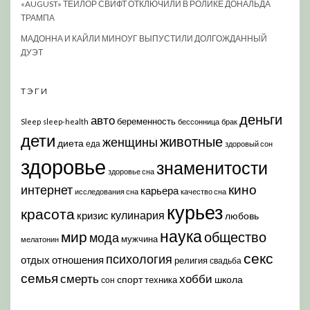
«AUGUST» ТЕЙЛОР СВИФТ ОТКЛЮЧИЛИ В РОЛИКЕ ДОНАЛЬДА
ТРАМПА
МАДОННА И КАЙЛИ МИНОУГ ВЫПУСТИЛИ ДОЛГОЖДАННЫЙ
ДУЭТ
ТЭГИ
деньги
авто
беременность
Sleep
sleep-health
бессонница
брак
дети
животные
женщины
диета
еда
здоровый сон
здоровье
знаменитости
здоровье сна
кино
интернет
карьера
исследования сна
качество сна
курьез
красота
кулинария
кризис
любовь
наука
мир
общество
мода
мужчина
мелатонин
секс
психология
отдых
отношения
религия
свадьба
семья
хобби
смерть
спорт
школа
техника
сон