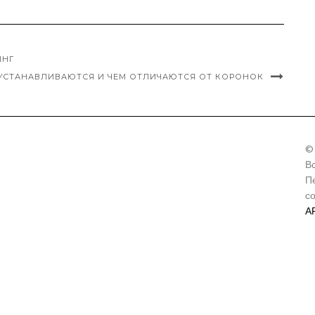
ИНГ
 УСТАНАВЛИВАЮТСЯ И ЧЕМ ОТЛИЧАЮТСЯ ОТ КОРОНОК
©
В
П
с
А