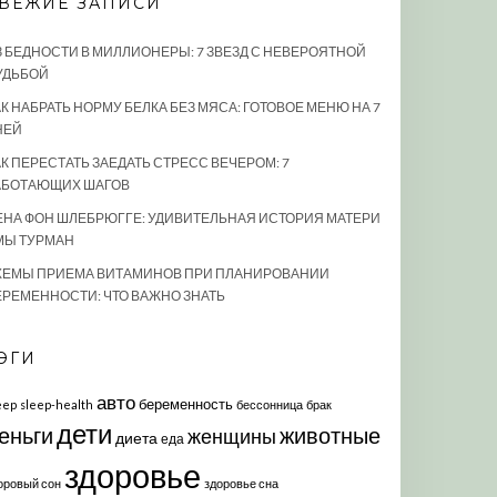
ВЕЖИЕ ЗАПИСИ
З БЕДНОСТИ В МИЛЛИОНЕРЫ: 7 ЗВЕЗД С НЕВЕРОЯТНОЙ
УДЬБОЙ
К НАБРАТЬ НОРМУ БЕЛКА БЕЗ МЯСА: ГОТОВОЕ МЕНЮ НА 7
НЕЙ
АК ПЕРЕСТАТЬ ЗАЕДАТЬ СТРЕСС ВЕЧЕРОМ: 7
АБОТАЮЩИХ ШАГОВ
ЕНА ФОН ШЛЕБРЮГГЕ: УДИВИТЕЛЬНАЯ ИСТОРИЯ МАТЕРИ
МЫ ТУРМАН
ХЕМЫ ПРИЕМА ВИТАМИНОВ ПРИ ПЛАНИРОВАНИИ
ЕРЕМЕННОСТИ: ЧТО ВАЖНО ЗНАТЬ
ЭГИ
авто
беременность
eep
sleep-health
бессонница
брак
дети
еньги
животные
женщины
диета
еда
здоровье
оровый сон
здоровье сна