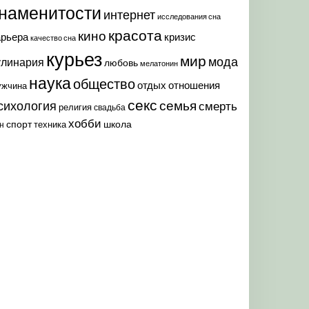
наменитости
интернет
исследования сна
красота
кино
арьера
кризис
качество сна
курьез
мир
мода
улинария
любовь
мелатонин
наука
общество
отдых
отношения
ужчина
секс
семья
сихология
смерть
религия
свадьба
хобби
спорт
школа
техника
н