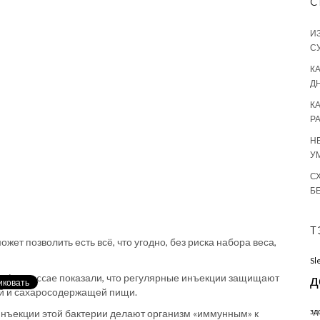
С
И
С
КА
Д
К
Р
Н
У
С
Б
Т
жет позволить есть всё, что угодно, без риска набора веса,
Sl
erium vaccae показали, что регулярные инъекции защищают
д
ной и сахаросодержащей пищи.
зд
инъекции этой бактерии делают организм «иммунным» к