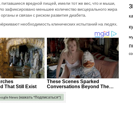
итавшиеся вредной пищей, имели тот же вес, что и мыши,
з
было зафиксировано меньшее количество висцерального жира
органы и связан с риском развития диабета.
к
чёркивают необходимость клинических испытаний на людях.
к
м
п
со
oogle News (нажать "Подписаться")