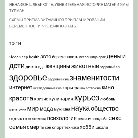
НЕНА ФОН ШЛЕБРЮГГЕ: УДИВИТЕЛЬНАЯ ИСТОРИЯ МАТЕРИ УМЫ
ТУРМАН
СХЕМЫ ПРИЕМА ВИТАМИНОВ ПРИ ПЛАНИРОВАНИИ
БЕРЕМЕННОСТИ: ЧТО ВАЖНО ЗНАТЬ
ТЭГИ
деньги
авто
беременность
Sleep
sleep-health
бессонница
брак
дети
животные
женщины
диета
еда
здоровый сон
здоровье
знаменитости
здоровье сна
кино
интернет
карьера
исследования сна
качество сна
курьез
красота
кулинария
кризис
любовь
наука
мир
общество
мода
мужчина
мелатонин
секс
психология
отдых
отношения
религия
свадьба
семья
хобби
смерть
спорт
школа
техника
сон