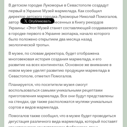
В детском городке Лукоморье в Севастополе создадут
первый в Украине Музей мармелада. Как сообщил
директор детского городка Лукоморье Николай Помогалов,
автор семи рекордов, занесенных в Книгу рекордов
Украины: «Этот Музей станет составляющей создаваемого
в городке первого в Украине экопарка, начало которого
было положено открытием два месяца назад
экологической тропы».
В музее, по словам директора, будет отображена
многовековая история создания мармелада, и его
развитие на всех континентах. Основное же внимание в
новом музее уделят развитию продукции мармелада в
Севастополе, отметил Помогалов.
Планируется, что посетители музея смогут
воспользоваться самыми уникальными рецептами
приготовления мармелада. Все они будут представлены
на стендах, где также расположатся муляжи уникальных
сортов и видов мармелада.
Помогалов также сообщил, что в музее будет проводиться
дегустация различного вида мармелада, который поставят
как украинские кондитерскими фабриками, так и