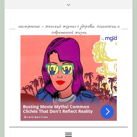
Skip
Toggle
to
header
content
настроение — женский журнал о здоровье, психологии и
современной жизни
Toggle