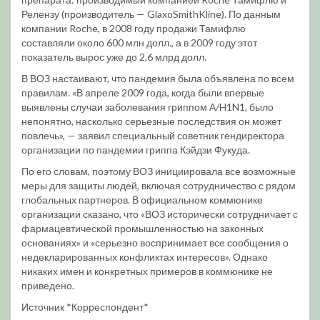
Релензу (производитель — GlaxoSmithKline). По данным
компании Roche, в 2008 году продажи Тамифлю
составляли около 600 млн долл., а в 2009 году этот
показатель вырос уже до 2,6 млрд долл.
В ВОЗ настаивают, что пандемия была объявлена по всем
правилам. «В апреле 2009 года, когда были впервые
выявлены случаи заболевания гриппом А/H1N1, было
непонятно, насколько серьезные последствия он может
повлечь», — заявил специальный советник гендиректора
организации по пандемии гриппа Кэйдзи Фукуда.
По его словам, поэтому ВОЗ инициировала все возможные
меры для защиты людей, включая сотрудничество с рядом
глобальных партнеров. В официальном коммюнике
организации сказано, что «ВОЗ исторически сотрудничает с
фармацевтической промышленностью на законных
основаниях» и «серьезно воспринимает все сообщения о
недекларированных конфликтах интересов». Однако
никаких имен и конкретных примеров в коммюнике не
приведено.
Источник *Корреспондент*