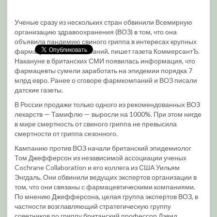
Ученые сразу из нескольких стран обвинили Всемирную
организацию здравоохранения (ВОЗ) в том, что она
объявила пандемию свиного гриппа в интересах крупных
фармацевтических компаний, пишет газета КоммерсантЪ.
Накануне в британских СМИ появилась информация, что
фармацевты сумели заработать на эпидемии порядка 7
млрд евро. Ранее о сговоре фармкомпаний и ВОЗ писали
датские газеты.
В России продажи только одного из рекомендованных ВОЗ
лекарств — Тамифлю — выросли на 1000%. При этом нигде
в мире смертность от свиного гриппа не превысила
смертности от гриппа сезонного.
Кампанию против ВОЗ начали британский эпидемиолог
Том Джефферсон из независимой ассоциации ученых
Cochrane Collaboration и его коллега из США Уильям
Энгдаль. Они обвинили ведущих экспертов организации в
том, что они связаны с фармацевтическими компаниями.
По мнению Джефферсона, целая группа экспертов ВОЗ, в
частности возглавляющий стратегическую группу
советников по гриппу британский профессор Дэвид