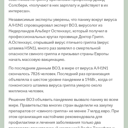
Солсбери, «получают в них зарплату и действуют в их
интересах».
Независимые эксперты уверены, что панику вокруг вируса
A/H1N1 спровоцировал эксперт ВОЗ, вирусолог из
Нидерландов Альберт Остенхаус, который получил в
профессиональных кругах прозвище Доктор Грипп.
А.Остенхаус, открывший вирус птичьего гриппа (вирус
штамма H5N1), много раз заявлял о смертельной
опасности свиного гриппа и призывал страны Европы
начать массовую вакцинацию.
По последним данным ВОЗ, в мире от вируса A/H1N1
скончалось 7826 человек. Последний раз организация
объявляла о шестом уровне пандемии в 1968г., когда от
гонконгского штамма вируса гриппа умерло около
миллиона человек.
Решение ВОЗ объявить пандемию вызвало панику во всем
мире. Правительства многих стран выделили на закупку
препаратов от «свиного гриппа» не менее 7 млрд евро. При
этом организация настойчиво рекомендовала для
профилактики и лечения заболевания только два
препарата: производимый компанией Roche Тамифлю и