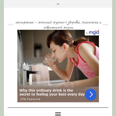
Skip
Toggle
to
header
content
настроение — женский журнал о здоровье, психологии и
современной жизни
Toggle