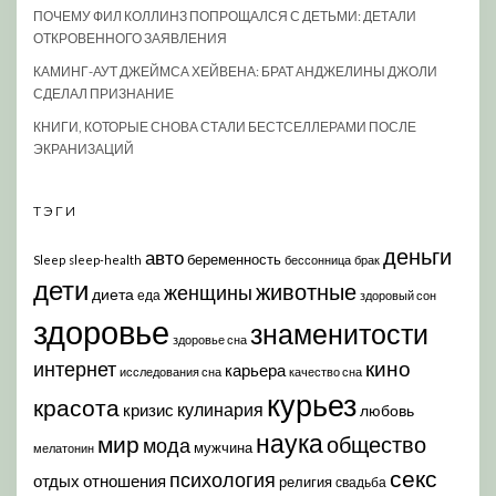
ПОЧЕМУ ФИЛ КОЛЛИНЗ ПОПРОЩАЛСЯ С ДЕТЬМИ: ДЕТАЛИ
ОТКРОВЕННОГО ЗАЯВЛЕНИЯ
КАМИНГ-АУТ ДЖЕЙМСА ХЕЙВЕНА: БРАТ АНДЖЕЛИНЫ ДЖОЛИ
СДЕЛАЛ ПРИЗНАНИЕ
КНИГИ, КОТОРЫЕ СНОВА СТАЛИ БЕСТСЕЛЛЕРАМИ ПОСЛЕ
ЭКРАНИЗАЦИЙ
ТЭГИ
деньги
авто
беременность
Sleep
sleep-health
бессонница
брак
дети
животные
женщины
диета
еда
здоровый сон
здоровье
знаменитости
здоровье сна
кино
интернет
карьера
исследования сна
качество сна
курьез
красота
кулинария
кризис
любовь
наука
мир
общество
мода
мужчина
мелатонин
секс
психология
отдых
отношения
религия
свадьба