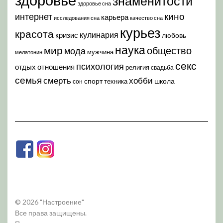
знаменитости
здоровье сна
кино
интернет
карьера
исследования сна
качество сна
курьез
красота
кулинария
кризис
любовь
наука
мир
общество
мода
мужчина
мелатонин
секс
психология
отдых
отношения
религия
свадьба
семья
хобби
смерть
спорт
школа
техника
сон
© 2026 "Настроение"
Все права защищены.