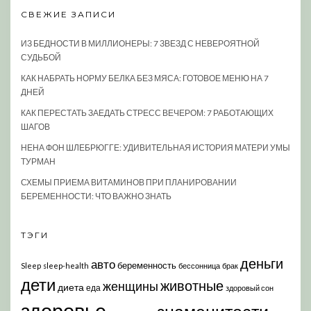
СВЕЖИЕ ЗАПИСИ
ИЗ БЕДНОСТИ В МИЛЛИОНЕРЫ: 7 ЗВЕЗД С НЕВЕРОЯТНОЙ
СУДЬБОЙ
КАК НАБРАТЬ НОРМУ БЕЛКА БЕЗ МЯСА: ГОТОВОЕ МЕНЮ НА 7
ДНЕЙ
КАК ПЕРЕСТАТЬ ЗАЕДАТЬ СТРЕСС ВЕЧЕРОМ: 7 РАБОТАЮЩИХ
ШАГОВ
НЕНА ФОН ШЛЕБРЮГГЕ: УДИВИТЕЛЬНАЯ ИСТОРИЯ МАТЕРИ УМЫ
ТУРМАН
СХЕМЫ ПРИЕМА ВИТАМИНОВ ПРИ ПЛАНИРОВАНИИ
БЕРЕМЕННОСТИ: ЧТО ВАЖНО ЗНАТЬ
ТЭГИ
деньги
авто
беременность
Sleep
sleep-health
бессонница
брак
дети
животные
женщины
диета
еда
здоровый сон
здоровье