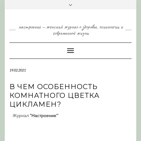
Skip
Toggle
to
header
content
настроение — женский журнал о здоровье, психологии и
современной жизни
Toggle
Navigation
19.02.2021
В ЧЕМ ОСОБЕННОСТЬ
КОМНАТНОГО ЦВЕТКА
ЦИКЛАМЕН?
Журнал
"Настроение"
'