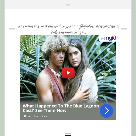
Skip
Toggle
to
header
content
настроение — женский журнал о здоровье, психологии и
современной жизни
Toggle