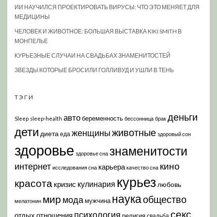
ИИ НАУЧИЛСЯ ПРОЕКТИРОВАТЬ ВИРУСЫ: ЧТО ЭТО МЕНЯЕТ ДЛЯ
МЕДИЦИНЫ
ЧЕЛОВЕК И ЖИВОТНОЕ: БОЛЬШАЯ ВЫСТАВКА KIKI SMITH В
МОНПЕЛЬЕ
КУРЬЕЗНЫЕ СЛУЧАИ НА СВАДЬБАХ ЗНАМЕНИТОСТЕЙ
ЗВЕЗДЫ КОТОРЫЕ БРОСИЛИ ГОЛЛИВУД И УШЛИ В ТЕНЬ
ТЭГИ
деньги
авто
беременность
Sleep
sleep-health
бессонница
брак
дети
животные
женщины
диета
еда
здоровый сон
здоровье
знаменитости
здоровье сна
кино
интернет
карьера
исследования сна
качество сна
курьез
красота
кулинария
кризис
любовь
наука
мир
общество
мода
мужчина
мелатонин
секс
психология
отдых
отношения
религия
свадьба