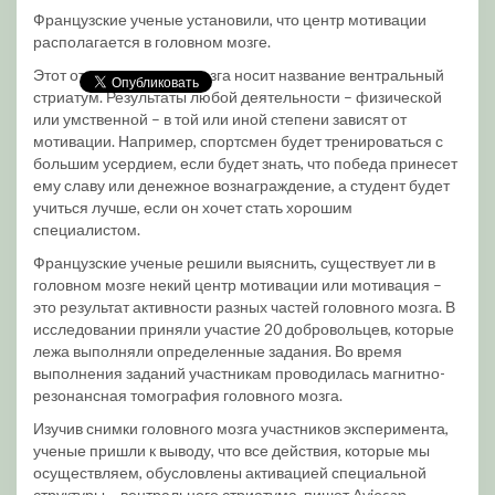
Французские ученые установили, что центр мотивации
располагается в головном мозге.
Этот отдел головного мозга носит название вентральный
стриатум. Результаты любой деятельности – физической
или умственной – в той или иной степени зависят от
мотивации. Например, спортсмен будет тренироваться с
большим усердием, если будет знать, что победа принесет
ему славу или денежное вознаграждение, а студент будет
учиться лучше, если он хочет стать хорошим
специалистом.
Французские ученые решили выяснить, существует ли в
головном мозге некий центр мотивации или мотивация –
это результат активности разных частей головного мозга. В
исследовании приняли участие 20 добровольцев, которые
лежа выполняли определенные задания. Во время
выполнения заданий участникам проводилась магнитно-
резонансная томография головного мозга.
Изучив снимки головного мозга участников эксперимента,
ученые пришли к выводу, что все действия, которые мы
осуществляем, обусловлены активацией специальной
структуры – вентрального стриатума, пишет Aviesan.