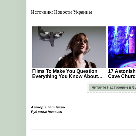
Источник:
Новости Украины
Читайте Настроение в G
Автор:
Влад Прейм
Рубрика:
Новости