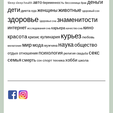
деньги
авто
беременность
Sleep
sleep-health
бессонница
брак
дети
животные
женщины
диета
еда
здоровый сон
здоровье
знаменитости
здоровье сна
кино
интернет
карьера
исследования сна
качество сна
курьез
красота
кулинария
кризис
любовь
наука
мир
общество
мода
мужчина
мелатонин
секс
психология
отдых
отношения
религия
свадьба
семья
хобби
смерть
спорт
школа
техника
сон