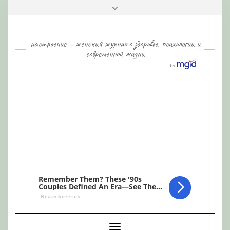
Skip
Toggle
to
header
content
настроение — женский журнал о здоровье, психологии и
современной жизни
Toggle