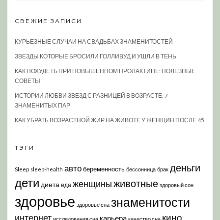
СВЕЖИЕ ЗАПИСИ
КУРЬЕЗНЫЕ СЛУЧАИ НА СВАДЬБАХ ЗНАМЕНИТОСТЕЙ
ЗВЕЗДЫ КОТОРЫЕ БРОСИЛИ ГОЛЛИВУД И УШЛИ В ТЕНЬ
КАК ПОХУДЕТЬ ПРИ ПОВЫШЕННОМ ПРОЛАКТИНЕ: ПОЛЕЗНЫЕ
СОВЕТЫ
ИСТОРИИ ЛЮБВИ ЗВЕЗД С РАЗНИЦЕЙ В ВОЗРАСТЕ: 7
ЗНАМЕНИТЫХ ПАР
КАК УБРАТЬ ВОЗРАСТНОЙ ЖИР НА ЖИВОТЕ У ЖЕНЩИН ПОСЛЕ 45
ТЭГИ
деньги
авто
беременность
Sleep
sleep-health
бессонница
брак
дети
животные
женщины
диета
еда
здоровый сон
здоровье
знаменитости
здоровье сна
кино
интернет
карьера
исследования сна
качество сна