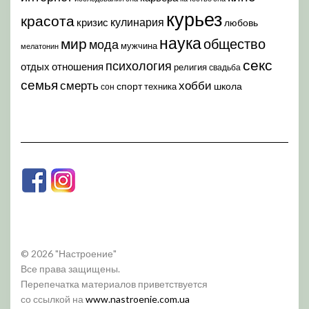
курьез
красота
кулинария
кризис
любовь
наука
мир
общество
мода
мужчина
мелатонин
секс
психология
отдых
отношения
религия
свадьба
семья
хобби
смерть
спорт
школа
техника
сон
© 2026 "Настроение"
Все права защищены.
Перепечатка материалов приветствуется
со ссылкой на
www.nastroenie.com.ua