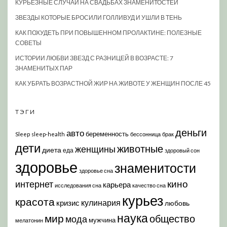
КУРЬЕЗНЫЕ СЛУЧАИ НА СВАДЬБАХ ЗНАМЕНИТОСТЕЙ
ЗВЕЗДЫ КОТОРЫЕ БРОСИЛИ ГОЛЛИВУД И УШЛИ В ТЕНЬ
КАК ПОХУДЕТЬ ПРИ ПОВЫШЕННОМ ПРОЛАКТИНЕ: ПОЛЕЗНЫЕ
СОВЕТЫ
ИСТОРИИ ЛЮБВИ ЗВЕЗД С РАЗНИЦЕЙ В ВОЗРАСТЕ: 7
ЗНАМЕНИТЫХ ПАР
КАК УБРАТЬ ВОЗРАСТНОЙ ЖИР НА ЖИВОТЕ У ЖЕНЩИН ПОСЛЕ 45
ТЭГИ
деньги
авто
беременность
Sleep
sleep-health
бессонница
брак
дети
животные
женщины
диета
еда
здоровый сон
здоровье
знаменитости
здоровье сна
кино
интернет
карьера
исследования сна
качество сна
курьез
красота
кулинария
кризис
любовь
наука
мир
общество
мода
мужчина
мелатонин