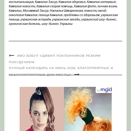
госпитализация
,
Камалия Захур
,
Камалия здоровье
,
Камалия интервью
,
Камалия новости
,
Камалия скорая помощь
,
Камалия фото
,
личная жизнь
Камалии
,
Мохаммад Захур
,
Наталья Шмаренкова
,
новости звезд
,
онкология Камалия
,
певица Камалия
,
проблемы со здоровьем
,
украинская
певица
,
украинская эстрада
,
украинские звезды
,
украинский шоу-бизнес
,
хроническая болезнь
,
шоу-бизнес Украины
ИВО БОБУЛ УДИВИЛ ПОКЛОННИКОВ РЕЗКИМ
ПОХУДЕНИЕМ
ЛУННЫЙ КАЛЕНДАРЬ НА ИЮНЬ 2026: БЛАГОПРИЯТНЫЕ И
НЕБЛАГОПРИЯТНЫЕ ДНИ МЕСЯЦА