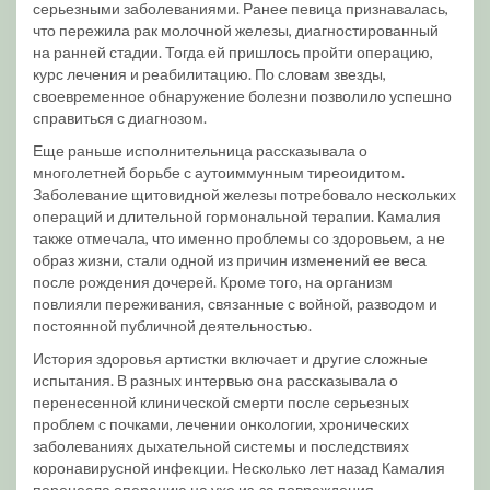
серьезными заболеваниями. Ранее певица признавалась,
что пережила рак молочной железы, диагностированный
на ранней стадии. Тогда ей пришлось пройти операцию,
курс лечения и реабилитацию. По словам звезды,
своевременное обнаружение болезни позволило успешно
справиться с диагнозом.
Еще раньше исполнительница рассказывала о
многолетней борьбе с аутоиммунным тиреоидитом.
Заболевание щитовидной железы потребовало нескольких
операций и длительной гормональной терапии. Камалия
также отмечала, что именно проблемы со здоровьем, а не
образ жизни, стали одной из причин изменений ее веса
после рождения дочерей. Кроме того, на организм
повлияли переживания, связанные с войной, разводом и
постоянной публичной деятельностью.
История здоровья артистки включает и другие сложные
испытания. В разных интервью она рассказывала о
перенесенной клинической смерти после серьезных
проблем с почками, лечении онкологии, хронических
заболеваниях дыхательной системы и последствиях
коронавирусной инфекции. Несколько лет назад Камалия
перенесла операцию на ухе из-за повреждения