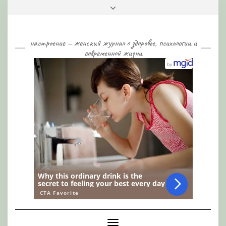
Skip
Toggle
to
header
content
настроение — женский журнал о здоровье, психологии и
современной жизни
Toggle