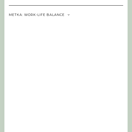
Navigation
МЕТКА:
WORK-LIFE BALANCE