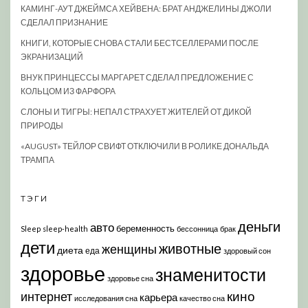
КАМИНГ-АУТ ДЖЕЙМСА ХЕЙВЕНА: БРАТ АНДЖЕЛИНЫ ДЖОЛИ
СДЕЛАЛ ПРИЗНАНИЕ
КНИГИ, КОТОРЫЕ СНОВА СТАЛИ БЕСТСЕЛЛЕРАМИ ПОСЛЕ
ЭКРАНИЗАЦИЙ
ВНУК ПРИНЦЕССЫ МАРГАРЕТ СДЕЛАЛ ПРЕДЛОЖЕНИЕ С
КОЛЬЦОМ ИЗ ФАРФОРА
СЛОНЫ И ТИГРЫ: НЕПАЛ СТРАХУЕТ ЖИТЕЛЕЙ ОТ ДИКОЙ
ПРИРОДЫ
«AUGUST» ТЕЙЛОР СВИФТ ОТКЛЮЧИЛИ В РОЛИКЕ ДОНАЛЬДА
ТРАМПА
ТЭГИ
деньги
авто
беременность
Sleep
sleep-health
бессонница
брак
дети
животные
женщины
диета
еда
здоровый сон
здоровье
знаменитости
здоровье сна
кино
интернет
карьера
исследования сна
качество сна