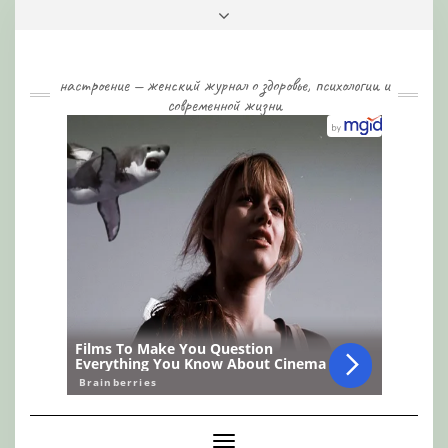
Skip
Toggle
to
header
content
настроение — женский журнал о здоровье, психологии и
современной жизни
Toggle