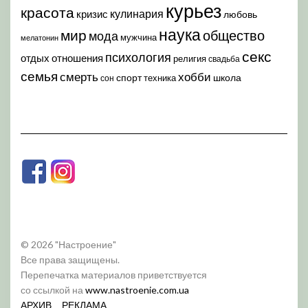
курьез
красота
кулинария
кризис
любовь
наука
мир
общество
мода
мужчина
мелатонин
секс
психология
отдых
отношения
религия
свадьба
семья
хобби
смерть
спорт
школа
техника
сон
© 2026 "Настроение"
Все права защищены.
Перепечатка материалов приветствуется
со ссылкой на
www.nastroenie.com.ua
АРХИВ
РЕКЛАМА