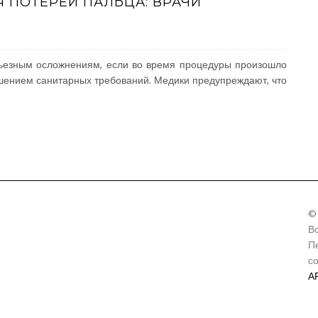
 ПОТЕРЕЙ ПАЛЬЦА: ВРАЧИ
ьезным осложнениям, если во время процедуры произошло
шением санитарных требований. Медики предупреждают, что
©
В
П
с
А