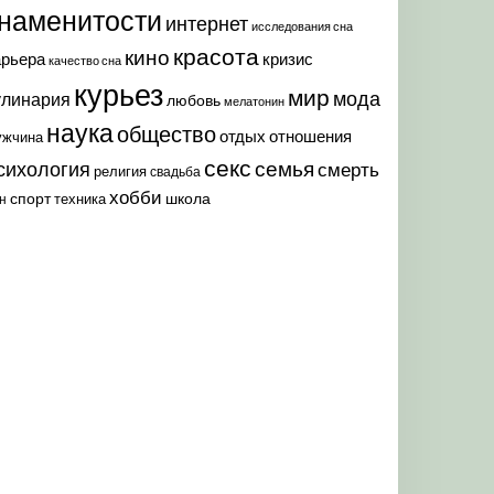
наменитости
интернет
исследования сна
красота
кино
арьера
кризис
качество сна
курьез
мир
мода
улинария
любовь
мелатонин
наука
общество
отдых
отношения
ужчина
секс
семья
сихология
смерть
религия
свадьба
хобби
спорт
школа
техника
н