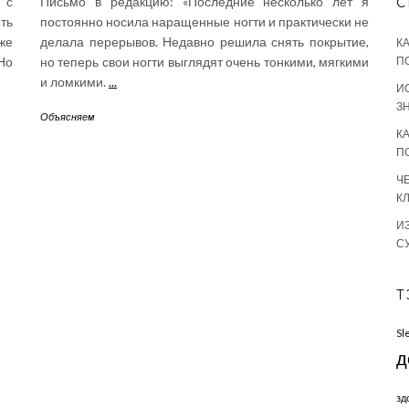
 с
Письмо в редакцию: «Последние несколько лет я
С
ть
постоянно носила наращенные ногти и практически не
же
делала перерывов. Недавно решила снять покрытие,
К
Но
но теперь свои ногти выглядят очень тонкими, мягкими
П
и ломкими.
...
И
З
Объясняем
К
П
Ч
К
И
С
Т
Sl
д
зд