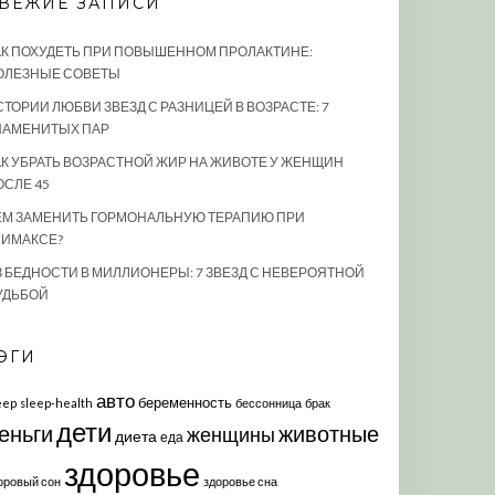
ВЕЖИЕ ЗАПИСИ
АК ПОХУДЕТЬ ПРИ ПОВЫШЕННОМ ПРОЛАКТИНЕ:
ОЛЕЗНЫЕ СОВЕТЫ
СТОРИИ ЛЮБВИ ЗВЕЗД С РАЗНИЦЕЙ В ВОЗРАСТЕ: 7
НАМЕНИТЫХ ПАР
АК УБРАТЬ ВОЗРАСТНОЙ ЖИР НА ЖИВОТЕ У ЖЕНЩИН
ОСЛЕ 45
ЕМ ЗАМЕНИТЬ ГОРМОНАЛЬНУЮ ТЕРАПИЮ ПРИ
ЛИМАКСЕ?
З БЕДНОСТИ В МИЛЛИОНЕРЫ: 7 ЗВЕЗД С НЕВЕРОЯТНОЙ
УДЬБОЙ
ЭГИ
авто
беременность
eep
sleep-health
бессонница
брак
дети
еньги
животные
женщины
диета
еда
здоровье
оровый сон
здоровье сна