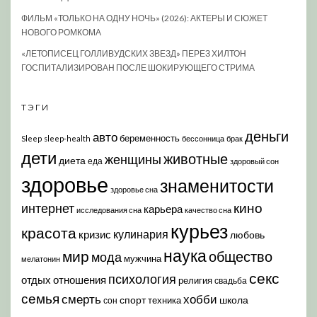
ФИЛЬМ «ТОЛЬКО НА ОДНУ НОЧЬ» (2026): АКТЕРЫ И СЮЖЕТ
НОВОГО РОМКОМА
«ЛЕТОПИСЕЦ ГОЛЛИВУДСКИХ ЗВЕЗД» ПЕРЕЗ ХИЛТОН
ГОСПИТАЛИЗИРОВАН ПОСЛЕ ШОКИРУЮЩЕГО СТРИМА
ТЭГИ
деньги
авто
беременность
Sleep
sleep-health
бессонница
брак
дети
животные
женщины
диета
еда
здоровый сон
здоровье
знаменитости
здоровье сна
кино
интернет
карьера
исследования сна
качество сна
курьез
красота
кулинария
кризис
любовь
наука
мир
общество
мода
мужчина
мелатонин
секс
психология
отдых
отношения
религия
свадьба
семья
хобби
смерть
спорт
школа
техника
сон