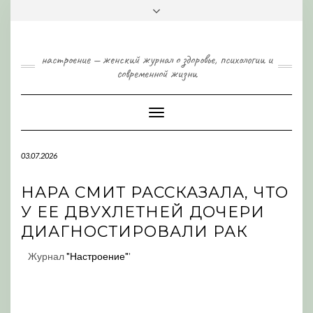
Skip
Toggle
to
header
content
настроение — женский журнал о здоровье, психологии и
современной жизни
Toggle
Navigation
03.07.2026
НАРА СМИТ РАССКАЗАЛА, ЧТО
У ЕЕ ДВУХЛЕТНЕЙ ДОЧЕРИ
ДИАГНОСТИРОВАЛИ РАК
Журнал
"Настроение"
'