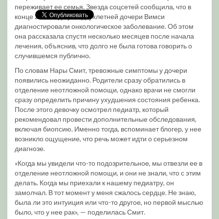
переживает ее семья. Звезда соцсетей сообщила, что в
конце 2025 года у ее двухлетней дочери Вимси
диагностировали онкологическое заболевание. Об этом
она рассказала спустя несколько месяцев после начала
лечения, объяснив, что долго не была готова говорить о
случившемся публично.
По словам Нары Смит, тревожные симптомы у дочери
появились неожиданно. Родители сразу обратились в
отделение неотложной помощи, однако врачи не смогли
сразу определить причину ухудшения состояния ребенка.
После этого девочку осмотрел педиатр, который
рекомендовал провести дополнительные обследования,
включая биопсию. Именно тогда, вспоминает блогер, у нее
возникло ощущение, что речь может идти о серьезном
диагнозе.
«Когда мы увидели что-то подозрительное, мы отвезли ее в
отделение неотложной помощи, и они не знали, что с этим
делать. Когда мы приехали к нашему педиатру, он
замолчал. В тот момент у меня сжалось сердце. Не знаю,
была ли это интуиция или что-то другое, но первой мыслью
было, что у нее рак», — поделилась Смит.