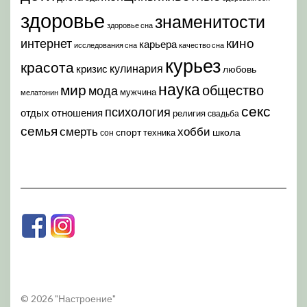
здоровье
знаменитости
здоровье сна
кино
интернет
карьера
исследования сна
качество сна
курьез
красота
кулинария
кризис
любовь
наука
мир
общество
мода
мужчина
мелатонин
секс
психология
отдых
отношения
религия
свадьба
семья
хобби
смерть
спорт
школа
техника
сон
© 2026 "Настроение"