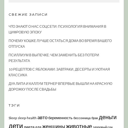
СВЕЖИЕ ЗАПИСИ
ЧТО ЗНАЮТ О НАС СОЦСЕТИ: ПСИХОЛОГИЯ ВНИМАНИЯ В
ЦИФРОВУЮ ЭПОХУ
ПОЧЕМУ КОШКЕ ЛУЧШЕ ОСТАТЬСЯ ДОМА ВО ВРЕМЯ ВАШЕГО
ОТПУСКА
ПСИЛЛИУМ В ВЫПЕЧКЕ: ЧЕМ ЗАМЕНИТЬ БЕЗ ПОТЕРИ
РЕЗУЛЬТАТА
10 РЕЦЕПТОВ С ЯБЛОКАМИ: ЗАВТРАКИ, ДЕСЕРТЫ И УЮТНАЯ
КЛАССИКА
ДУА ЛИПА И КАЛЛУМ ТЕРНЕР ВПЕРВЫЕ ВЫШЛИ НА КРАСНУЮ
ДОРОЖКУ ПОСЛЕ СВАДЬБЫ
ТЭГИ
деньги
авто
беременность
Sleep
sleep-health
бессонница
брак
дети
животные
женщины
диета
еда
здоровый сон