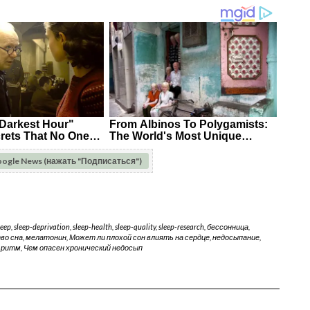
oogle News (нажать "Подписаться")
leep
,
sleep-deprivation
,
sleep-health
,
sleep-quality
,
sleep-research
,
бессонница
,
во сна
,
мелатонин
,
Может ли плохой сон влиять на сердце
,
недосыпание
,
 ритм
,
Чем опасен хронический недосып