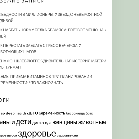
ВЕЖИЕ ЗАПИСИ
З БЕДНОСТИ В МИЛЛИОНЕРЫ: 7 ЗВЕЗД С НЕВЕРОЯТНОЙ
УДЬБОЙ
К НАБРАТЬ НОРМУ БЕЛКА БЕЗ МЯСА: ГОТОВОЕ МЕНЮ НА 7
НЕЙ
АК ПЕРЕСТАТЬ ЗАЕДАТЬ СТРЕСС ВЕЧЕРОМ: 7
АБОТАЮЩИХ ШАГОВ
ЕНА ФОН ШЛЕБРЮГГЕ: УДИВИТЕЛЬНАЯ ИСТОРИЯ МАТЕРИ
МЫ ТУРМАН
ХЕМЫ ПРИЕМА ВИТАМИНОВ ПРИ ПЛАНИРОВАНИИ
ЕРЕМЕННОСТИ: ЧТО ВАЖНО ЗНАТЬ
ЭГИ
авто
беременность
eep
sleep-health
бессонница
брак
дети
еньги
животные
женщины
диета
еда
здоровье
оровый сон
здоровье сна