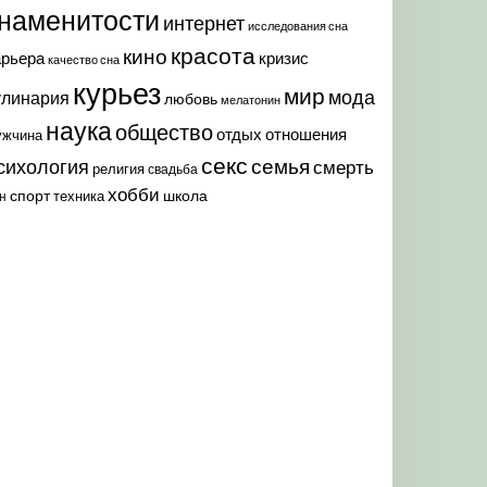
наменитости
интернет
исследования сна
красота
кино
арьера
кризис
качество сна
курьез
мир
мода
улинария
любовь
мелатонин
наука
общество
отдых
отношения
ужчина
секс
семья
сихология
смерть
религия
свадьба
хобби
спорт
школа
техника
н