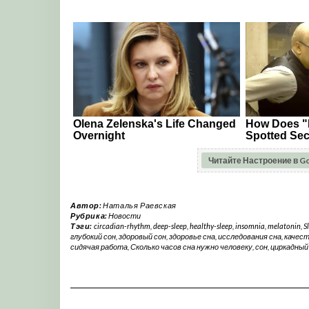
Читайте Настроение в G
Автор:
Наталья Раевская
Рубрика:
Новости
Тэги:
circadian-rhythm
,
deep-sleep
,
healthy-sleep
,
insomnia
,
melatonin
,
S
глубокий сон
,
здоровый сон
,
здоровье сна
,
исследования сна
,
качест
сидячая работа
,
Сколько часов сна нужно человеку
,
сон
,
циркадный