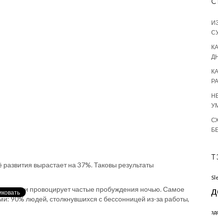
С
И
С
КА
Д
К
Р
Н
У
С
Б
Т
ё развития вырастает на 37%. Таковы результаты
Sl
асыпание и провоцирует частые пробуждения ночью. Самое
д
ми: 90% людей, столкнувшихся с бессонницей из-за работы,
зд