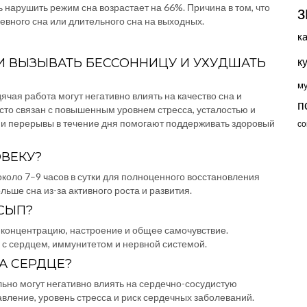
 нарушить режим сна возрастает на 66%. Причина в том, что
з
евного сна или длительного сна на выходных.
к
к
И ВЫЗЫВАТЬ БЕССОННИЦУ И УХУДШАТЬ
м
ячая работа могут негативно влиять на качество сна и
п
то связан с повышенным уровнем стресса, усталостью и
 и перерывы в течение дня помогают поддерживать здоровый
со
ВЕКУ?
коло 7–9 часов в сутки для полноценного восстановления
ьше сна из-за активного роста и развития.
СЫП?
 концентрацию, настроение и общее самочувствие.
с сердцем, иммунитетом и нервной системой.
А СЕРДЦЕ?
льно могут негативно влиять на сердечно-сосудистую
вление, уровень стресса и риск сердечных заболеваний.