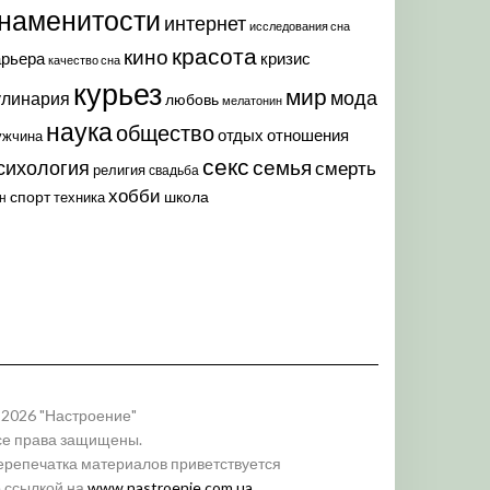
наменитости
интернет
исследования сна
красота
кино
арьера
кризис
качество сна
курьез
мир
мода
улинария
любовь
мелатонин
наука
общество
отдых
отношения
ужчина
секс
семья
сихология
смерть
религия
свадьба
хобби
спорт
школа
техника
н
 2026 "Настроение"
се права защищены.
ерепечатка материалов приветствуется
о ссылкой на
www.nastroenie.com.ua