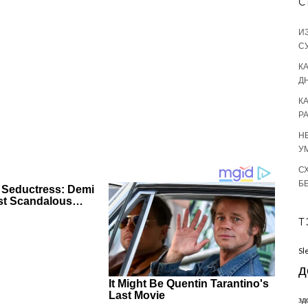
С
И
С
КА
Д
К
Р
Н
У
С
Б
Т
Sl
д
зд