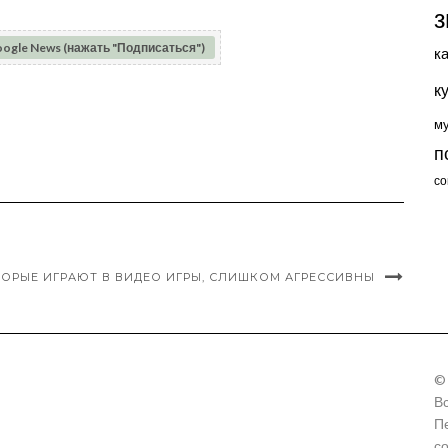
з
oogle News (нажать "Подписаться")
к
к
м
п
со
ТОРЫЕ ИГРАЮТ В ВИДЕО ИГРЫ, СЛИШКОМ АГРЕССИВНЫ
©
В
П
с