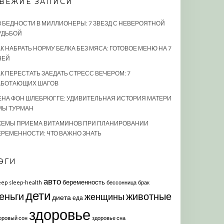
ВЕЖИЕ ЗАПИСИ
З БЕДНОСТИ В МИЛЛИОНЕРЫ: 7 ЗВЕЗД С НЕВЕРОЯТНОЙ
УДЬБОЙ
К НАБРАТЬ НОРМУ БЕЛКА БЕЗ МЯСА: ГОТОВОЕ МЕНЮ НА 7
НЕЙ
АК ПЕРЕСТАТЬ ЗАЕДАТЬ СТРЕСС ВЕЧЕРОМ: 7
АБОТАЮЩИХ ШАГОВ
ЕНА ФОН ШЛЕБРЮГГЕ: УДИВИТЕЛЬНАЯ ИСТОРИЯ МАТЕРИ
МЫ ТУРМАН
ХЕМЫ ПРИЕМА ВИТАМИНОВ ПРИ ПЛАНИРОВАНИИ
ЕРЕМЕННОСТИ: ЧТО ВАЖНО ЗНАТЬ
ЭГИ
авто
беременность
eep
sleep-health
бессонница
брак
дети
еньги
животные
женщины
диета
еда
здоровье
оровый сон
здоровье сна