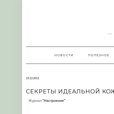
Skip
to
content
НОВОСТИ
ПОЛЕЗНОЕ
23.12.2011
СЕКРЕТЫ ИДЕАЛЬНОЙ КОЖ
Журнал
"Настроение"
'