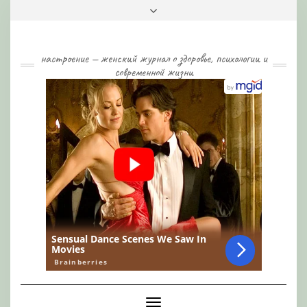
Skip
Toggle
to
header
content
настроение — женский журнал о здоровье, психологии и
современной жизни
Toggle