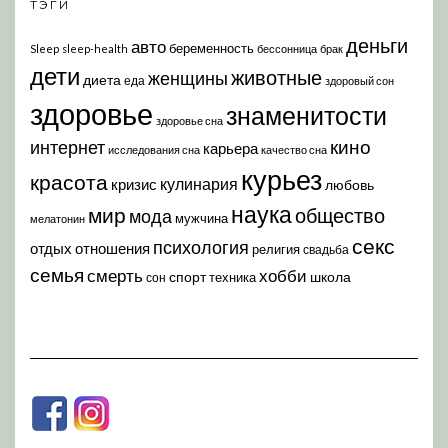
ТЭГИ
деньги
авто
беременность
Sleep
sleep-health
бессонница
брак
дети
животные
женщины
диета
еда
здоровый сон
здоровье
знаменитости
здоровье сна
кино
интернет
карьера
исследования сна
качество сна
курьез
красота
кулинария
кризис
любовь
наука
мир
общество
мода
мужчина
мелатонин
секс
психология
отдых
отношения
религия
свадьба
семья
хобби
смерть
спорт
школа
техника
сон