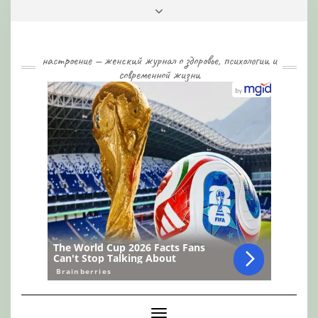
Skip
Toggle
to
header
content
настроение — женский журнал о здоровье, психологии и
современной жизни
Toggle