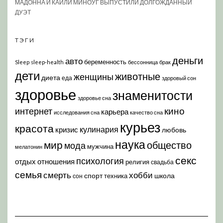
МАДОННА И КАЙЛИ МИНОУГ ВЫПУСТИЛИ ДОЛГОЖДАННЫЙ
ДУЭТ
ТЭГИ
деньги
авто
беременность
Sleep
sleep-health
бессонница
брак
дети
животные
женщины
диета
еда
здоровый сон
здоровье
знаменитости
здоровье сна
кино
интернет
карьера
исследования сна
качество сна
курьез
красота
кулинария
кризис
любовь
наука
мир
общество
мода
мужчина
мелатонин
секс
психология
отдых
отношения
религия
свадьба
семья
хобби
смерть
спорт
школа
техника
сон