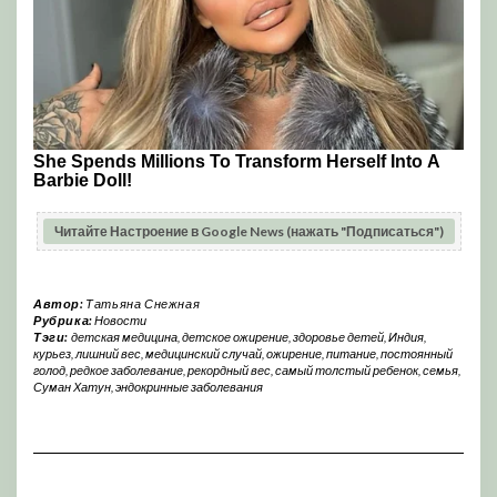
Читайте Настроение в Google News (нажать "Подписаться")
Автор:
Татьяна Снежная
Рубрика:
Новости
Тэги:
детская медицина
,
детское ожирение
,
здоровье детей
,
Индия
,
курьез
,
лишний вес
,
медицинский случай
,
ожирение
,
питание
,
постоянный
голод
,
редкое заболевание
,
рекордный вес
,
самый толстый ребенок
,
семья
,
Суман Хатун
,
эндокринные заболевания