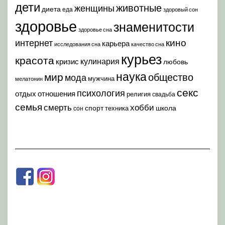
дети
животные
женщины
диета
еда
здоровый сон
здоровье
знаменитости
здоровье сна
кино
интернет
карьера
исследования сна
качество сна
курьез
красота
кулинария
кризис
любовь
наука
мир
общество
мода
мужчина
мелатонин
секс
психология
отдых
отношения
религия
свадьба
семья
хобби
смерть
спорт
школа
техника
сон