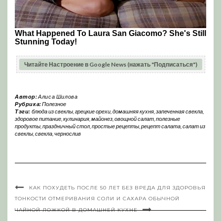
Читайте Настроение в Google News (нажать "Подписаться")
Автор:
Алиса Шилова
Рубрика:
Полезное
Тэги:
блюда из свеклы
,
грецкие орехи
,
домашняя кухня
,
запеченная свекла
,
здоровое питание
,
кулинария
,
майонез
,
овощной салат
,
полезные
продукты
,
праздничный стол
,
простые рецепты
,
рецепт салата
,
салат из
свеклы
,
свекла
,
чернослив
КАК ПОХУДЕТЬ ПОСЛЕ 50 ЛЕТ БЕЗ ВРЕДА ДЛЯ ЗДОРОВЬЯ
ТОНКОСТИ ОТМЕРИВАНИЯ СОЛИ И САХАРА ОБЫЧНОЙ
ЧАЙНОЙ ЛОЖКОЙ В ДОМАШНЕЙ КУХНЕ