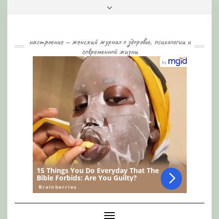
Skip
Toggle
to
header
content
настроение — женский журнал о здоровье, психологии и
современной жизни
Toggle