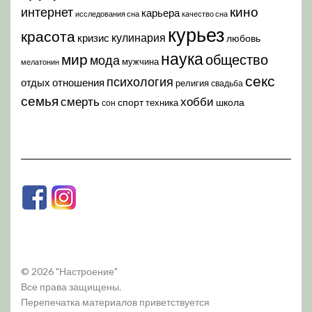
кино
интернет
карьера
исследования сна
качество сна
курьез
красота
кулинария
кризис
любовь
наука
мир
общество
мода
мужчина
мелатонин
секс
психология
отдых
отношения
религия
свадьба
семья
хобби
смерть
спорт
школа
техника
сон
© 2026 "Настроение"
Все права защищены.
Перепечатка материалов приветствуется