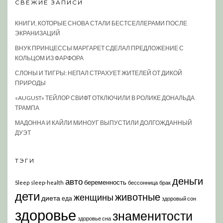
СВЕЖИЕ ЗАПИСИ
КНИГИ, КОТОРЫЕ СНОВА СТАЛИ БЕСТСЕЛЛЕРАМИ ПОСЛЕ
ЭКРАНИЗАЦИЙ
ВНУК ПРИНЦЕССЫ МАРГАРЕТ СДЕЛАЛ ПРЕДЛОЖЕНИЕ С
КОЛЬЦОМ ИЗ ФАРФОРА
СЛОНЫ И ТИГРЫ: НЕПАЛ СТРАХУЕТ ЖИТЕЛЕЙ ОТ ДИКОЙ
ПРИРОДЫ
«AUGUST» ТЕЙЛОР СВИФТ ОТКЛЮЧИЛИ В РОЛИКЕ ДОНАЛЬДА
ТРАМПА
МАДОННА И КАЙЛИ МИНОУГ ВЫПУСТИЛИ ДОЛГОЖДАННЫЙ
ДУЭТ
ТЭГИ
деньги
авто
беременность
Sleep
sleep-health
бессонница
брак
дети
животные
женщины
диета
еда
здоровый сон
здоровье
знаменитости
здоровье сна