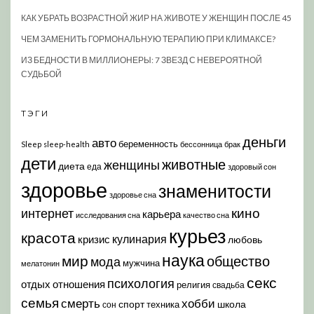
КАК УБРАТЬ ВОЗРАСТНОЙ ЖИР НА ЖИВОТЕ У ЖЕНЩИН ПОСЛЕ 45
ЧЕМ ЗАМЕНИТЬ ГОРМОНАЛЬНУЮ ТЕРАПИЮ ПРИ КЛИМАКСЕ?
ИЗ БЕДНОСТИ В МИЛЛИОНЕРЫ: 7 ЗВЕЗД С НЕВЕРОЯТНОЙ
СУДЬБОЙ
ТЭГИ
деньги
авто
беременность
Sleep
sleep-health
бессонница
брак
дети
животные
женщины
диета
еда
здоровый сон
здоровье
знаменитости
здоровье сна
кино
интернет
карьера
исследования сна
качество сна
курьез
красота
кулинария
кризис
любовь
наука
мир
общество
мода
мужчина
мелатонин
секс
психология
отдых
отношения
религия
свадьба
семья
хобби
смерть
спорт
школа
техника
сон