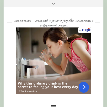
Skip
Toggle
to
header
content
настроение — женский журнал о здоровье, психологии и
современной жизни
Toggle