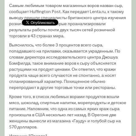
Самым любимым товаром магазинных воров назван сыр,
сообщает Huffington Post. Как передает Lenta.ru, к такому
выводу пришли специалисты британского центра изучения
розничной торговли, которые проанализировали
результаты работы почти двух тысяч сетей розничной
торговли в 43 странах мира.
Выяснилось, что более 3 процентов всего сыра,
попадавшего на прилавки, оказывается украденным. По
словам директора исследовательского центра Джошуа
Бэмфилда, такое внимание воров к сыру объясняется
растущими на продукт ценами. Он отметил, что кражи
продукта чаще всего случаются не спонтанно, а носят
спланированный характер. Похищенное обычно
перепродают в другие торговые точки или рестораны.
Кроме того, в список любимых ворами продуктов вошли
мясо, шоколад, спиртные напитки, морепродукты и детское
питание. Напомним, что одна из самых ярких краж сыра
произошла в США несколько лет назад. В Орегоне две
женщины вынесли из магазина «Гауду» и голубой сыр на
570 долларов.
Источник *Правда*