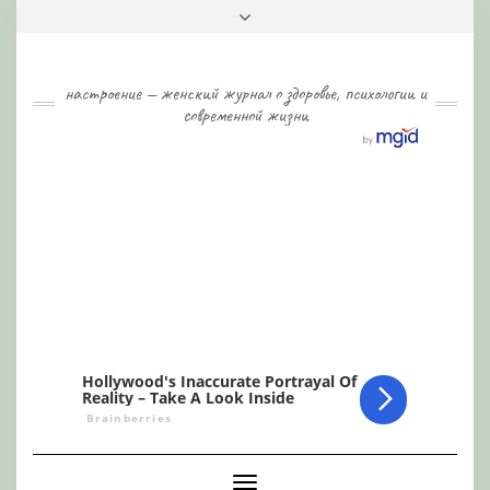
Skip
Toggle
to
header
content
настроение — женский журнал о здоровье, психологии и
современной жизни
Toggle