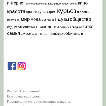
кино
интернет
карьера
исследования сна
качество сна
курьез
красота
кулинария
кризис
любовь
наука
мир
общество
мода
мужчина
мелатонин
секс
психология
отдых
отношения
религия
свадьба
семья
хобби
смерть
спорт
школа
техника
сон
© 2026 "Настроение"
Все права защищены.
Перепечатка материалов приветствуется