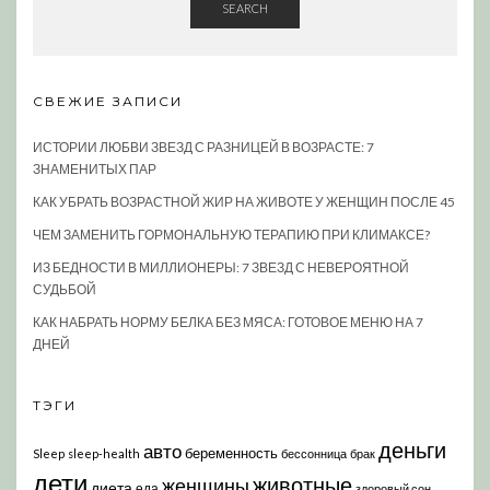
SEARCH
СВЕЖИЕ ЗАПИСИ
ИСТОРИИ ЛЮБВИ ЗВЕЗД С РАЗНИЦЕЙ В ВОЗРАСТЕ: 7
ЗНАМЕНИТЫХ ПАР
КАК УБРАТЬ ВОЗРАСТНОЙ ЖИР НА ЖИВОТЕ У ЖЕНЩИН ПОСЛЕ 45
ЧЕМ ЗАМЕНИТЬ ГОРМОНАЛЬНУЮ ТЕРАПИЮ ПРИ КЛИМАКСЕ?
ИЗ БЕДНОСТИ В МИЛЛИОНЕРЫ: 7 ЗВЕЗД С НЕВЕРОЯТНОЙ
СУДЬБОЙ
КАК НАБРАТЬ НОРМУ БЕЛКА БЕЗ МЯСА: ГОТОВОЕ МЕНЮ НА 7
ДНЕЙ
ТЭГИ
деньги
авто
беременность
Sleep
sleep-health
бессонница
брак
дети
животные
женщины
диета
еда
здоровый сон