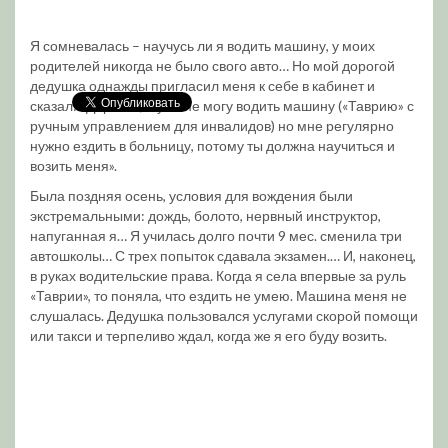
Я сомневалась – научусь ли я водить машину, у моих
родителей никогда не было свого авто… Но мой дорогой
дедушка однажды пригласил меня к себе в кабинет и
сказал: «Дорогая, я уже не могу водить машину («Таврию» с
ручным управлением для инвалидов) но мне регулярно
нужно ездить в больницу, потому ты должна научиться и
возить меня».
Была поздняя осень, условия для вождения были
экстремальными: дождь, болото, нервный инструктор,
напуганная я… Я училась долго почти 9 мес. сменила три
автошколы… С трех попыток сдавала экзамен.… И, наконец,
в руках водительские права. Когда я села впервые за руль
«Таврии», то поняла, что ездить не умею. Машина меня не
слушалась. Дедушка пользовался услугами скорой помощи
или такси и терпеливо ждал, когда же я его буду возить.