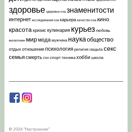
здоровье
знаменитости
здоровье сна
кино
интернет
карьера
исследования сна
качество сна
курьез
красота
кулинария
кризис
любовь
наука
мир
общество
мода
мужчина
мелатонин
секс
психология
отдых
отношения
религия
свадьба
семья
хобби
смерть
спорт
школа
техника
сон
© 2026 "Настроение"