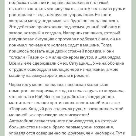
подбежал гаишник и нервно размахивая палочкой,
пытался заставить машину ехать… потом сел сам за руль и
растерялся – ведь там ручное управление. Его ноги
застряли между педалями, как будто он попал «капкан».
Это действие происходило под возмущенный вой авто в
заторе, который я создала. Напарник гаишника, который
регулировал ситуацию с тротуара подбежал к нам, он не
понимал, почему его коллега сидит в машине. Тогда
пришлось позвать еще двоих стражей порядка, и они
толкали «Таврию» с милиционером внутри, я шла рядом.
Все мы еле сдерживали смех. Ситуация…. Уже на обочине
с трудом освободили милиционера из «капкана», а мою
машину на эвакуаторе отвезли в ремонт.
Через год у меня появилась новенькая маленькая
немецкая иномарочка, и когда я села за руль то подумала,
что попала в Рай. Все кнопки работают, кондиционер,
магнитола – полная противоположность моей малышке
«Таврии». Каждый раз, садясь за руль, я восхищалась этой
машиной, как произведением искусства!
Автомобили отечественного производства, на которых
большинство из нас и брало первые уроки вождения,
управляются совершенно по-другому, чем иномарки. Тут и