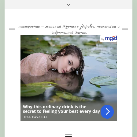
Skip
Toggle
to
header
content
настроение — женский журнал о здоровье, психологии и
современной жизни
Toggle