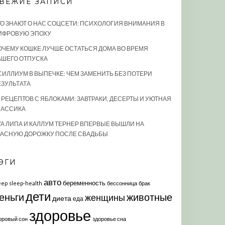
ВЕЖИЕ ЗАПИСИ
ТО ЗНАЮТ О НАС СОЦСЕТИ: ПСИХОЛОГИЯ ВНИМАНИЯ В
ИФРОВУЮ ЭПОХУ
ОЧЕМУ КОШКЕ ЛУЧШЕ ОСТАТЬСЯ ДОМА ВО ВРЕМЯ
АШЕГО ОТПУСКА
СИЛЛИУМ В ВЫПЕЧКЕ: ЧЕМ ЗАМЕНИТЬ БЕЗ ПОТЕРИ
ЕЗУЛЬТАТА
0 РЕЦЕПТОВ С ЯБЛОКАМИ: ЗАВТРАКИ, ДЕСЕРТЫ И УЮТНАЯ
ЛАССИКА
УА ЛИПА И КАЛЛУМ ТЕРНЕР ВПЕРВЫЕ ВЫШЛИ НА
РАСНУЮ ДОРОЖКУ ПОСЛЕ СВАДЬБЫ
ЭГИ
авто
беременность
eep
sleep-health
бессонница
брак
дети
еньги
животные
женщины
диета
еда
здоровье
оровый сон
здоровье сна