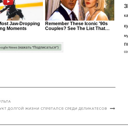
з
к
к
м
п
oogle News (нажать "Подписаться")
со
УЛЬТА
УКТ ДОЛГОЙ ЖИЗНИ СПРЯТАЛСЯ СРЕДИ ДЕЛИКАТЕСОВ