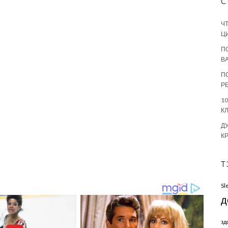
С
Ч
Ц
П
В
П
Р
1
К
Д
К
Т
Sl
д
зд