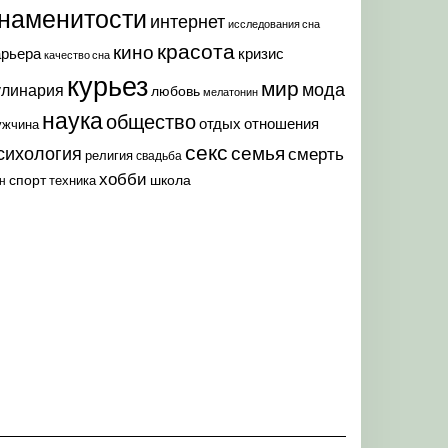
наменитости
интернет
исследования сна
красота
кино
арьера
кризис
качество сна
курьез
мир
мода
улинария
любовь
мелатонин
наука
общество
отдых
отношения
ужчина
секс
семья
сихология
смерть
религия
свадьба
хобби
спорт
школа
техника
н