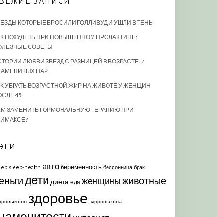
ВЕЖИЕ ЗАПИСИ
ВЕЗДЫ КОТОРЫЕ БРОСИЛИ ГОЛЛИВУД И УШЛИ В ТЕНЬ
АК ПОХУДЕТЬ ПРИ ПОВЫШЕННОМ ПРОЛАКТИНЕ:
ОЛЕЗНЫЕ СОВЕТЫ
СТОРИИ ЛЮБВИ ЗВЕЗД С РАЗНИЦЕЙ В ВОЗРАСТЕ: 7
НАМЕНИТЫХ ПАР
АК УБРАТЬ ВОЗРАСТНОЙ ЖИР НА ЖИВОТЕ У ЖЕНЩИН
ОСЛЕ 45
ЕМ ЗАМЕНИТЬ ГОРМОНАЛЬНУЮ ТЕРАПИЮ ПРИ
ЛИМАКСЕ?
ЭГИ
авто
беременность
eep
sleep-health
бессонница
брак
дети
еньги
животные
женщины
диета
еда
здоровье
оровый сон
здоровье сна
наменитости