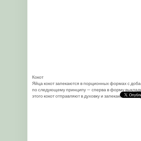
Кокот
Яйца кокот запекаются в порционных формах с добав
по следующему принципу — сперва в форму выкладыв
этого кокот отправляют в духовку и запекают либо ва