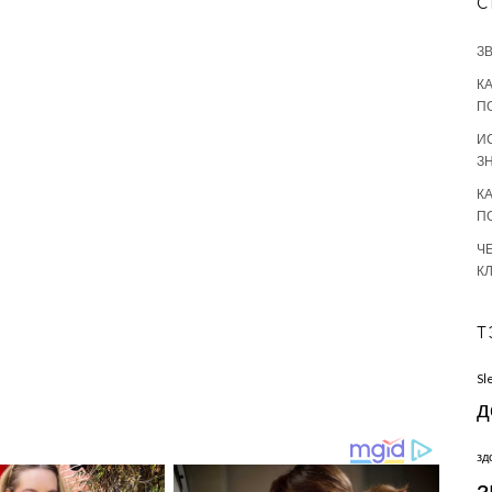
С
З
К
П
И
З
К
П
Ч
К
Т
Sl
д
зд
з