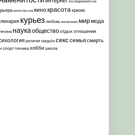
интернет
исследования сна
красота
кино
арьера
кризис
качество сна
курьез
мир
мода
улинария
любовь
мелатонин
наука
общество
отдых
отношения
ужчина
секс
семья
сихология
смерть
религия
свадьба
хобби
спорт
школа
техника
н