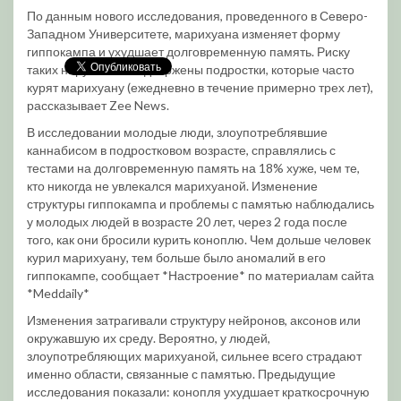
По данным нового исследования, проведенного в Северо-
Западном Университете, марихуана изменяет форму
гиппокампа и ухудшает долговременную память. Риску
таких нарушений подвержены подростки, которые часто
курят марихуану (ежедневно в течение примерно трех лет),
рассказывает Zee News.
В исследовании молодые люди, злоупотреблявшие
каннабисом в подростковом возрасте, справлялись с
тестами на долговременную память на 18% хуже, чем те,
кто никогда не увлекался марихуаной. Изменение
структуры гиппокампа и проблемы с памятью наблюдались
у молодых людей в возрасте 20 лет, через 2 года после
того, как они бросили курить коноплю. Чем дольше человек
курил марихуану, тем больше было аномалий в его
гиппокампе, сообщает *Настроение* по материалам сайта
*Meddaily*
Изменения затрагивали структуру нейронов, аксонов или
окружавшую их среду. Вероятно, у людей,
злоупотребляющих марихуаной, сильнее всего страдают
именно области, связанные с памятью. Предыдущие
исследования показали: конопля ухудшает краткосрочную