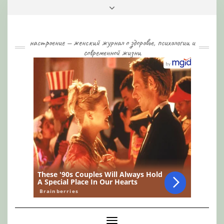
Skip
Toggle
to
header
content
настроение — женский журнал о здоровье, психологии и
современной жизни
Toggle