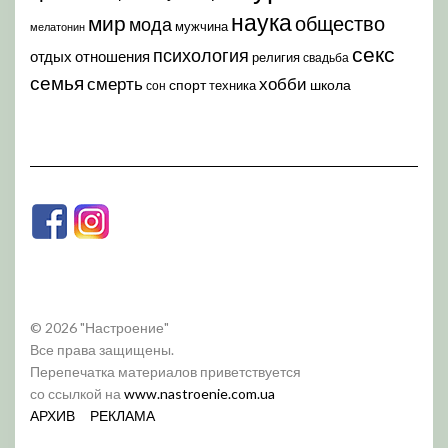
наука
мир
общество
мода
мужчина
мелатонин
секс
психология
отдых
отношения
религия
свадьба
семья
хобби
смерть
спорт
школа
техника
сон
© 2026 "Настроение"
Все права защищены.
Перепечатка материалов приветствуется
со ссылкой на
www.nastroenie.com.ua
АРХИВ
РЕКЛАМА