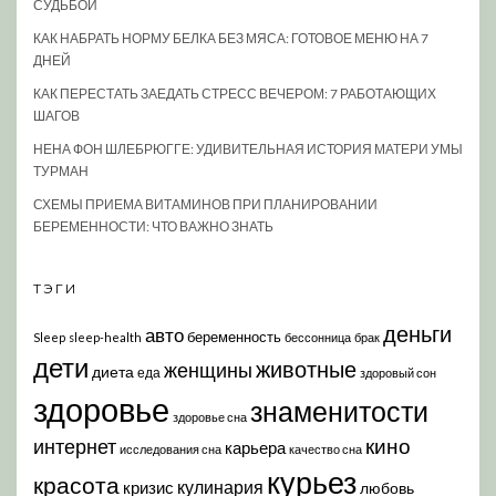
СУДЬБОЙ
КАК НАБРАТЬ НОРМУ БЕЛКА БЕЗ МЯСА: ГОТОВОЕ МЕНЮ НА 7
ДНЕЙ
КАК ПЕРЕСТАТЬ ЗАЕДАТЬ СТРЕСС ВЕЧЕРОМ: 7 РАБОТАЮЩИХ
ШАГОВ
НЕНА ФОН ШЛЕБРЮГГЕ: УДИВИТЕЛЬНАЯ ИСТОРИЯ МАТЕРИ УМЫ
ТУРМАН
СХЕМЫ ПРИЕМА ВИТАМИНОВ ПРИ ПЛАНИРОВАНИИ
БЕРЕМЕННОСТИ: ЧТО ВАЖНО ЗНАТЬ
ТЭГИ
деньги
авто
беременность
Sleep
sleep-health
бессонница
брак
дети
животные
женщины
диета
еда
здоровый сон
здоровье
знаменитости
здоровье сна
кино
интернет
карьера
исследования сна
качество сна
курьез
красота
кулинария
кризис
любовь