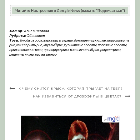
Читайте Настроение в Google News (нажать "Подписаться")
Автор:
Алиса Шилова
Рубрика:
Объясняем
Тэги:
блюда из риса
,
варка риса
,
гарнир
,
домашняя кухня
,
как приготовить
рис
,
как сварить рис
,
круглый рис
,
кулинарные советы
,
полезные советы
,
приготовление риса
,
пропорции риса
,
рассыпчатый рис
,
рецепт риса
,
рецепты кухни
,
рис на гарнир
К ЧЕМУ СНИТСЯ КРЫСА, КОТОРАЯ ПРЫГАЕТ НА ТЕБЯ?
КАК ИЗБАВИТЬСЯ ОТ ДРОЗОФИЛЫ В ЦВЕТАХ?