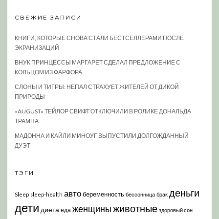
СВЕЖИЕ ЗАПИСИ
КНИГИ, КОТОРЫЕ СНОВА СТАЛИ БЕСТСЕЛЛЕРАМИ ПОСЛЕ
ЭКРАНИЗАЦИЙ
ВНУК ПРИНЦЕССЫ МАРГАРЕТ СДЕЛАЛ ПРЕДЛОЖЕНИЕ С
КОЛЬЦОМ ИЗ ФАРФОРА
СЛОНЫ И ТИГРЫ: НЕПАЛ СТРАХУЕТ ЖИТЕЛЕЙ ОТ ДИКОЙ
ПРИРОДЫ
«AUGUST» ТЕЙЛОР СВИФТ ОТКЛЮЧИЛИ В РОЛИКЕ ДОНАЛЬДА
ТРАМПА
МАДОННА И КАЙЛИ МИНОУГ ВЫПУСТИЛИ ДОЛГОЖДАННЫЙ
ДУЭТ
ТЭГИ
деньги
авто
беременность
Sleep
sleep-health
бессонница
брак
дети
животные
женщины
диета
еда
здоровый сон