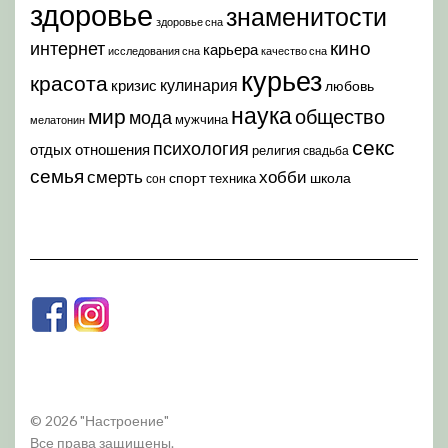
здоровье
знаменитости
здоровье сна
кино
интернет
карьера
исследования сна
качество сна
курьез
красота
кулинария
кризис
любовь
наука
мир
общество
мода
мужчина
мелатонин
секс
психология
отдых
отношения
религия
свадьба
семья
хобби
смерть
спорт
школа
техника
сон
© 2026 "Настроение"
Все права защищены.