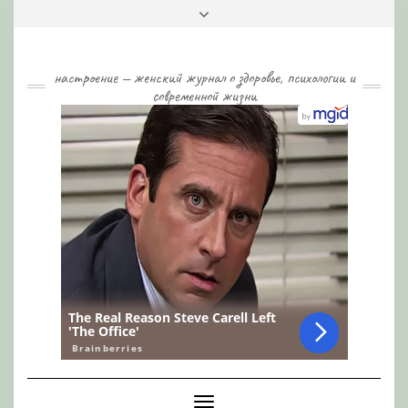
Skip
Toggle
to
header
content
настроение — женский журнал о здоровье, психологии и
современной жизни
Toggle